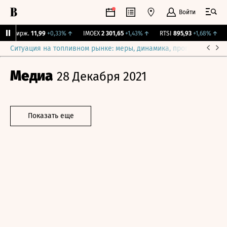
Войти
NY Бирж.
11,99
+0,33%
↑
IMOEX
2 301,65
+1,43%
↑
RTSI
895,93
+1,68%
↑
R
Ситуация на топливном рынке: меры, динамика, прогнозы
Выб
Медиа
28 Декабря 2021
Показать еще