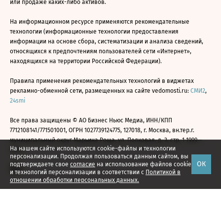
или продаже каких-либо активов.
На информационном ресурсе применяются рекомендательные
технологии (информационные технологии предоставления
информации на основе сбора, систематизации и анализа сведений,
относящихся к предпочтениям пользователей сети «Интернет»,
находящихся на территории Российской Федерации).
Правила применения рекомендательных технологий в виджетах
рекламно-обменной сети, размещенных на сайте vedomosti.ru:
СМИ2
,
24smi
Все права защищены © АО Бизнес Ньюс Медиа, ИНН/КПП
7712108141/771501001, ОГРН 1027739124775, 127018, г. Москва, вн.тер.г.
муниципальный округ Марьина Роща, ул. Полковая, д. 3, стр. 1 1999—
На нашем сайте используются cookie-файлы и технологии
2026
персонализации. Продолжая пользоваться данным сайтом, вы
ОК
подтверждаете свое
согласие
на использование файлов cookie
и технологий персонализации в соответствии с
Политикой в
отношении обработки персональных данных.