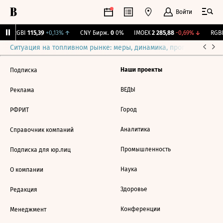
Войти
↓
RGBI
115,39
+0,13%
↑
CNY Бирж.
0
0%
IMOEX
2 285,88
-0,69%
↓
RGBI
Ситуация на топливном рынке: меры, динамика, прогнозы
Выб
Наши проекты
Подписка
ВЕДЫ
Реклама
Город
РФРИТ
Аналитика
Справочник компаний
Промышленность
Подписка для юр.лиц
Наука
О компании
Здоровье
Редакция
Конференции
Менеджмент