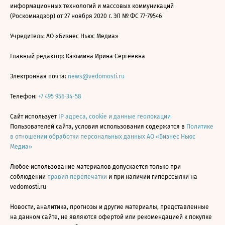
информационных технологий и массовых коммуникаций
(Роскомнадзор) от 27 ноября 2020 г. ЭЛ № ФС 77-79546
Учредитель: АО «Бизнес Ньюс Медиа»
Главный редактор: Казьмина Ирина Сергеевна
Электронная почта:
news@vedomosti.ru
Телефон:
+7 495 956-34-58
Сайт использует
IP адреса, cookie и данные геолокации
Пользователей сайта, условия использования содержатся в
Политике
в отношении обработки персональных данных АО «Бизнес Ньюс
Медиа»
Любое использование материалов допускается только при
соблюдении
правил перепечатки
и при наличии гиперссылки на
vedomosti.ru
Новости, аналитика, прогнозы и другие материалы, представленные
на данном сайте, не являются офертой или рекомендацией к покупке