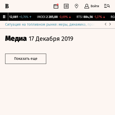
Войти
ирж.
12,081
+0,76%
↑
IMOEX
2 285,88
-0,69%
↓
RTSI
884,56
-1,27%
↓
RGBI
Ситуация на топливном рынке: меры, динамика, прогнозы
Выб
Медиа
17 Декабря 2019
Показать еще