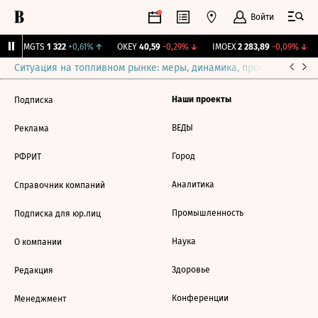
Войти
↑
MGTS
1 322
+0,61%
↑
OKEY
40,59
-0,29%
↓
IMOEX
2 283,89
-0,09%
↓
Ситуация на топливном рынке: меры, динамика, прогнозы
Выб
Наши проекты
Подписка
ВЕДЫ
Реклама
Город
РФРИТ
Аналитика
Справочник компаний
Промышленность
Подписка для юр.лиц
Наука
О компании
Здоровье
Редакция
Конференции
Менеджмент