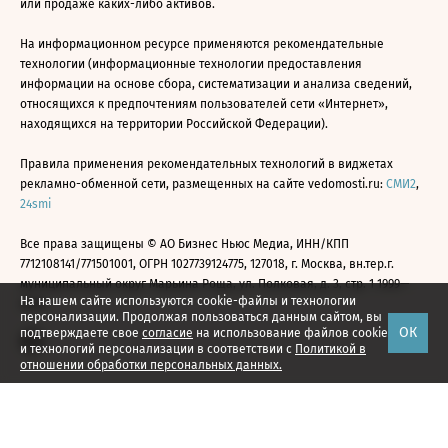
или продаже каких-либо активов.
На информационном ресурсе применяются рекомендательные
технологии (информационные технологии предоставления
информации на основе сбора, систематизации и анализа сведений,
относящихся к предпочтениям пользователей сети «Интернет»,
находящихся на территории Российской Федерации).
Правила применения рекомендательных технологий в виджетах
рекламно-обменной сети, размещенных на сайте vedomosti.ru:
СМИ2
,
24smi
Все права защищены © АО Бизнес Ньюс Медиа, ИНН/КПП
7712108141/771501001, ОГРН 1027739124775, 127018, г. Москва, вн.тер.г.
муниципальный округ Марьина Роща, ул. Полковая, д. 3, стр. 1 1999—
На нашем сайте используются cookie-файлы и технологии
2026
персонализации. Продолжая пользоваться данным сайтом, вы
ОК
подтверждаете свое
согласие
на использование файлов cookie
и технологий персонализации в соответствии с
Политикой в
отношении обработки персональных данных.