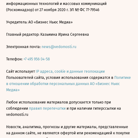
информационных технологий и массовых коммуникаций
(Роскомнадзор) от 27 ноября 2020 г. ЭЛ № ФС 77-79546
Учредитель: АО «Бизнес Ньюс Медиа»
Главный редактор: Казьмина Ирина Сергеевна
Электронная почта:
news@vedomosti.ru
Телефон:
+7 495 956-34-58
Сайт использует
IP адреса, cookie и данные геолокации
Пользователей сайта, условия использования содержатся в
Политике
в отношении обработки персональных данных АО «Бизнес Ньюс
Медиа»
Любое использование материалов допускается только при
соблюдении
правил перепечатки
и при наличии гиперссылки на
vedomosti.ru
Новости, аналитика, прогнозы и другие материалы, представленные
на данном сайте, не являются офертой или рекомендацией к покупке