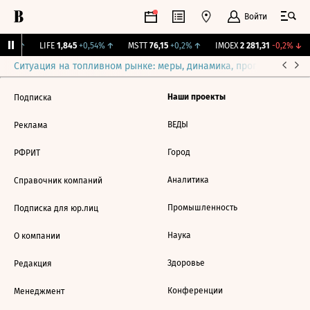
Войти
,31%
↑
LIFE
1,845
+0,54%
↑
MSTT
76,15
+0,2%
↑
IMOEX
2 281,31
-0,2%
↓
Ситуация на топливном рынке: меры, динамика, прогнозы
Выб
Наши проекты
Подписка
ВЕДЫ
Реклама
Город
РФРИТ
Аналитика
Справочник компаний
Промышленность
Подписка для юр.лиц
Наука
О компании
Здоровье
Редакция
Конференции
Менеджмент