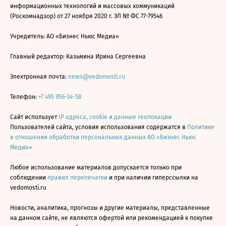
информационных технологий и массовых коммуникаций
(Роскомнадзор) от 27 ноября 2020 г. ЭЛ № ФС 77-79546
Учредитель: АО «Бизнес Ньюс Медиа»
Главный редактор: Казьмина Ирина Сергеевна
Электронная почта:
news@vedomosti.ru
Телефон:
+7 495 956-34-58
Сайт использует
IP адреса, cookie и данные геолокации
Пользователей сайта, условия использования содержатся в
Политике
в отношении обработки персональных данных АО «Бизнес Ньюс
Медиа»
Любое использование материалов допускается только при
соблюдении
правил перепечатки
и при наличии гиперссылки на
vedomosti.ru
Новости, аналитика, прогнозы и другие материалы, представленные
на данном сайте, не являются офертой или рекомендацией к покупке