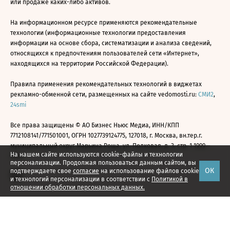
или продаже каких-либо активов.
На информационном ресурсе применяются рекомендательные
технологии (информационные технологии предоставления
информации на основе сбора, систематизации и анализа сведений,
относящихся к предпочтениям пользователей сети «Интернет»,
находящихся на территории Российской Федерации).
Правила применения рекомендательных технологий в виджетах
рекламно-обменной сети, размещенных на сайте vedomosti.ru:
СМИ2
,
24smi
Все права защищены © АО Бизнес Ньюс Медиа, ИНН/КПП
7712108141/771501001, ОГРН 1027739124775, 127018, г. Москва, вн.тер.г.
муниципальный округ Марьина Роща, ул. Полковая, д. 3, стр. 1 1999—
На нашем сайте используются cookie-файлы и технологии
2026
персонализации. Продолжая пользоваться данным сайтом, вы
ОК
подтверждаете свое
согласие
на использование файлов cookie
и технологий персонализации в соответствии с
Политикой в
отношении обработки персональных данных.