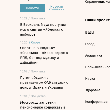
Справочник ко
Новости
Новости
компаний
10:22
/ Политика
Наши проек
В Верховный суд поступил
иск о снятии «Яблока» с
ВЕДЫ
выборов
10:20
/
Спорт
Город
Спорт на выходные:
«Спартак» – «Краснодар» в
Аналитика
РПЛ, бег под музыку и
хайдайвинг
Промышленнос
10:16
/ Политика
Путин обсудил с
Наука
президентом ОАЭ ситуацию
вокруг Ирана и Украины
Здоровье
10:10
/ Общество
Конференции
Мосгорсуд запретил
пенсионерке содержать в