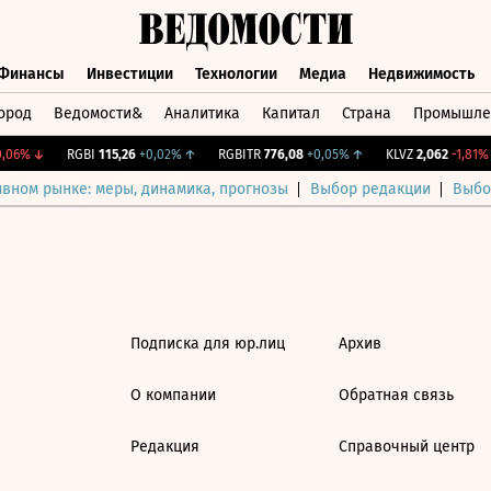
Финансы
Инвестиции
Технологии
Медиа
Недвижимость
ород
Ведомости&
Аналитика
Капитал
Страна
Промышле
а
Финансы
Инвестиции
Технологии
Медиа
Недвижимос
,06%
↓
RGBI
115,26
+0,02%
↑
RGBITR
776,08
+0,05%
↑
KLVZ
2,062
-1,81%
ивном рынке: меры, динамика, прогнозы
Выбор редакции
Выбо
Подписка для юр.лиц
Архив
О компании
Обратная связь
Редакция
Справочный центр