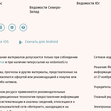
ьс
Ведомости Юг
Ведомости Северо-
Запад
я iOS
Скачать для Android
ание материалов допускается только при соблюдении
Сетевое изд
атки
и при наличии гиперссылки на vedomosti.ru
Решение Фе
ка, прогнозы и другие материалы, представленные на
информацио
 являются офертой или рекомендацией к покупке или
от 27 ноября
ибо активов.
Учредитель
ном ресурсе применяются рекомендательные
ормационные технологии предоставления информации
Главный ре
 систематизации и анализа сведений, относящихся к
ользователей сети «Интернет», находящихся на
Электронна