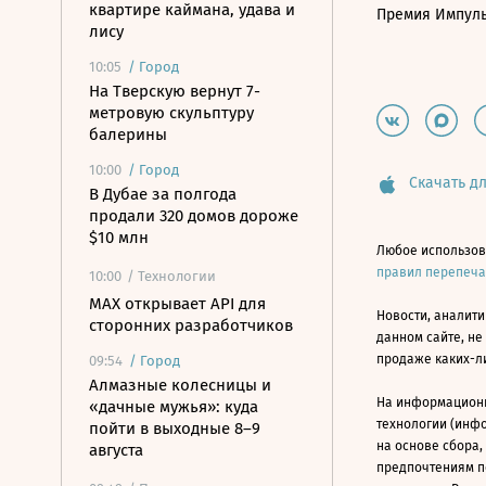
квартире каймана, удава и
Премия Импул
лису
10:05
/
Город
На Тверскую вернут 7-
метровую скульптуру
балерины
10:00
/
Город
Скачать дл
В Дубае за полгода
продали 320 домов дороже
$10 млн
Любое использов
правил перепеч
10:00
/ Технологии
MAX открывает API для
Новости, аналити
сторонних разработчиков
данном сайте, не
продаже каких-л
09:54
/
Город
Алмазные колесницы и
На информацион
«дачные мужья»: куда
технологии (инф
пойти в выходные 8–9
на основе сбора,
августа
предпочтениям п