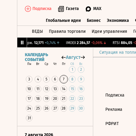
Подписка
Газета
MAX
Глобальные идеи
Бизнес
Экономика
ВЕДЫ
Правила торговли
Идеи управления
Г
Глобальные идеи
Бизнес
Экономик
1%
↓
CNY Бирж.
12,171
+0,74%
↑
IMOEX
2 284,57
-0,06%
↓
RTSI
884,05
-0
Ситуация на топл
КАЛЕНДАРЬ
Август
СОБЫТИЙ
Пн
Вт
Ср
Чт
Пт
Сб
Вс
1
2
3
4
5
6
7
8
9
10
11
12
13
14
15
16
Подписка
17
18
19
20
21
22
23
24
25
26
27
28
29
30
Реклама
31
РФРИТ
7 августа 2026