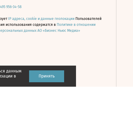
 495 956-34-58
ьзует
IP адреса, cookie и данные геолокации
Пользователей
овия использования содержатся в
Политике в отношении
персональных данных АО «Бизнес Ньюс Медиа»
ься данным
Принять
изации в