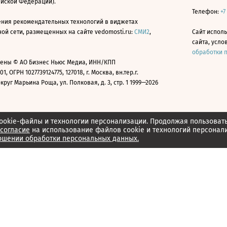
ийской Федерации).
Телефон:
+7
ния рекомендательных технологий в виджетах
й сети, размещенных на сайте vedomosti.ru:
СМИ2
,
Сайт испол
сайта, усл
обработки 
ены © АО Бизнес Ньюс Медиа, ИНН/КПП
01, ОГРН 1027739124775, 127018, г. Москва, вн.тер.г.
уг Марьина Роща, ул. Полковая, д. 3, стр. 1 1999—2026
ookie-файлы и технологии персонализации. Продолжая пользоват
согласие
на использование файлов cookie и технологий персонал
ошении обработки персональных данных.