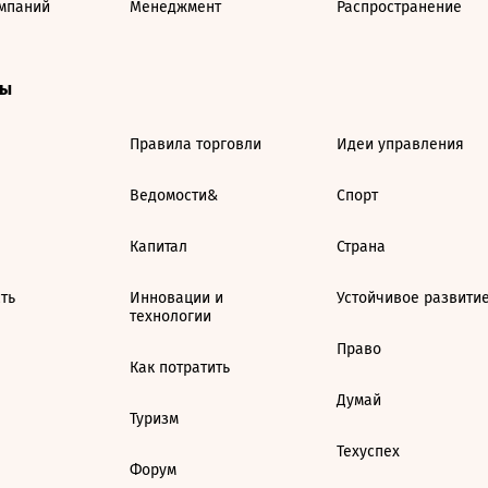
мпаний
Менеджмент
Распространение
ты
Правила торговли
Идеи управления
Ведомости&
Спорт
Капитал
Страна
ть
Инновации и
Устойчивое развити
технологии
Право
Как потратить
Думай
Туризм
Техуспех
Форум