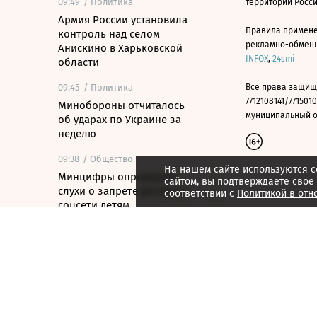
09:49
/ Политика
территории Росс
Армия России установила
Правила примене
контроль над селом
рекламно-обменно
Анискино в Харьковской
INFOX
,
24smi
области
09:45
/ Политика
Все права защищ
7712108141/7715010
Минобороны отчиталось
муниципальный окр
об ударах по Украине за
неделю
09:38
/ Общество
На нашем сайте используются c
Минцифры опровергло
сайтом, вы подтверждаете свое
слухи о запрете доступа в
соответствии с
Политикой в отн
соцсети детям
09:26
/ Экономика
Минфин: от сжатия сроков
реализации
конфискованного
имущества сократятся
расходы