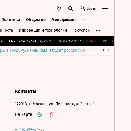
Войти
Политика
Общество
Менеджмент
нность
Инновации и технологии
Техуспех
ть
Политика
Общество
Менеджмент
↓
CNY Бирж.
12,171
+0,74%
↑
IMOEX
2 284,57
-0,06%
↓
RTSI
884,05
-0,06
ры в Госдуму: каким был и будет российский парламент
Война н
Контакты
127018, г. Москва, ул. Полковая, д. 3, стр. 1
На карте
+7 495 956-34-58