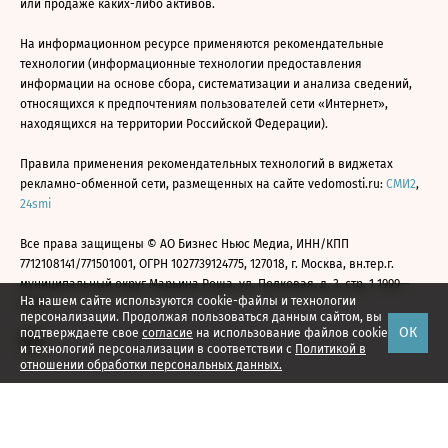
или продаже каких-либо активов.
На информационном ресурсе применяются рекомендательные
технологии (информационные технологии предоставления
информации на основе сбора, систематизации и анализа сведений,
относящихся к предпочтениям пользователей сети «Интернет»,
находящихся на территории Российской Федерации).
Правила применения рекомендательных технологий в виджетах
рекламно-обменной сети, размещенных на сайте vedomosti.ru:
СМИ2
,
24smi
Все права защищены © АО Бизнес Ньюс Медиа, ИНН/КПП
7712108141/771501001, ОГРН 1027739124775, 127018, г. Москва, вн.тер.г.
муниципальный округ Марьина Роща, ул. Полковая, д. 3, стр. 1 1999—
На нашем сайте используются cookie-файлы и технологии
2026
персонализации. Продолжая пользоваться данным сайтом, вы
ОК
подтверждаете свое
согласие
на использование файлов cookie
и технологий персонализации в соответствии с
Политикой в
отношении обработки персональных данных.