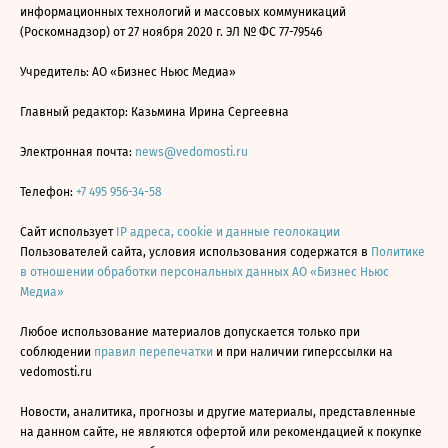
информационных технологий и массовых коммуникаций
(Роскомнадзор) от 27 ноября 2020 г. ЭЛ № ФС 77-79546
Учредитель: АО «Бизнес Ньюс Медиа»
Главный редактор: Казьмина Ирина Сергеевна
Электронная почта:
news@vedomosti.ru
Телефон:
+7 495 956-34-58
Сайт использует
IP адреса, cookie и данные геолокации
Пользователей сайта, условия использования содержатся в
Политике
в отношении обработки персональных данных АО «Бизнес Ньюс
Медиа»
Любое использование материалов допускается только при
соблюдении
правил перепечатки
и при наличии гиперссылки на
vedomosti.ru
Новости, аналитика, прогнозы и другие материалы, представленные
на данном сайте, не являются офертой или рекомендацией к покупке