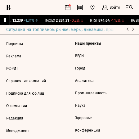
Войти
Бирж.
12,239
+1,31%
↑
IMOEX
2 281,31
-0,2%
↓
RTSI
874,64
-1,12%
↓
RGBI
Ситуация на топливном рынке: меры, динамика, прогнозы
Выб
Наши проекты
Подписка
ВЕДЫ
Реклама
Город
РФРИТ
Аналитика
Справочник компаний
Промышленность
Подписка для юр.лиц
Наука
О компании
Здоровье
Редакция
Конференции
Менеджмент