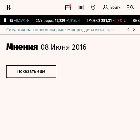
Войти
115,35
+0,15%
↑
CNY Бирж.
12,239
+1,31%
↑
IMOEX
2 281,31
-0,2%
↓
RGBIT
Ситуация на топливном рынке: меры, динамика, прогнозы
Выб
Мнения
08 Июня 2016
Показать еще