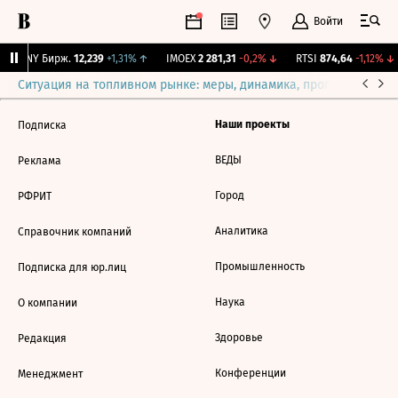
Войти
CNY Бирж.
12,239
+1,31%
↑
IMOEX
2 281,31
-0,2%
↓
RTSI
874,64
-1,12%
↓
Ситуация на топливном рынке: меры, динамика, прогнозы
Выб
Наши проекты
Подписка
ВЕДЫ
Реклама
Город
РФРИТ
Аналитика
Справочник компаний
Промышленность
Подписка для юр.лиц
Наука
О компании
Здоровье
Редакция
Конференции
Менеджмент