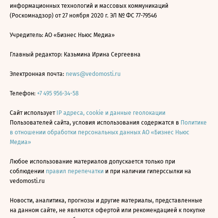
информационных технологий и массовых коммуникаций
(Роскомнадзор) от 27 ноября 2020 г. ЭЛ № ФС 77-79546
Учредитель: АО «Бизнес Ньюс Медиа»
Главный редактор: Казьмина Ирина Сергеевна
Электронная почта:
news@vedomosti.ru
Телефон:
+7 495 956-34-58
Сайт использует
IP адреса, cookie и данные геолокации
Пользователей сайта, условия использования содержатся в
Политике
в отношении обработки персональных данных АО «Бизнес Ньюс
Медиа»
Любое использование материалов допускается только при
соблюдении
правил перепечатки
и при наличии гиперссылки на
vedomosti.ru
Новости, аналитика, прогнозы и другие материалы, представленные
на данном сайте, не являются офертой или рекомендацией к покупке