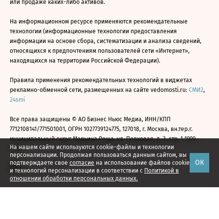
или продаже каких-либо активов.
На информационном ресурсе применяются рекомендательные
технологии (информационные технологии предоставления
информации на основе сбора, систематизации и анализа сведений,
относящихся к предпочтениям пользователей сети «Интернет»,
находящихся на территории Российской Федерации).
Правила применения рекомендательных технологий в виджетах
рекламно-обменной сети, размещенных на сайте vedomosti.ru:
СМИ2
,
24smi
Все права защищены © АО Бизнес Ньюс Медиа, ИНН/КПП
7712108141/771501001, ОГРН 1027739124775, 127018, г. Москва, вн.тер.г.
муниципальный округ Марьина Роща, ул. Полковая, д. 3, стр. 1 1999—
На нашем сайте используются cookie-файлы и технологии
2026
персонализации. Продолжая пользоваться данным сайтом, вы
ОК
подтверждаете свое
согласие
на использование файлов cookie
и технологий персонализации в соответствии с
Политикой в
отношении обработки персональных данных.