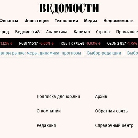
Финансы
Инвестиции
Технологии
Медиа
Недвижимость
ород
Ведомости&
Аналитика
Капитал
Страна
Промышле
а
Финансы
Инвестиции
Технологии
Медиа
Недвижимос
,12%
↓
RGBI
115,17
-0,06%
↓
RGBITR
775,48
-0,03%
↓
OZON
2 857
-1,75%
ивном рынке: меры, динамика, прогнозы
Выбор редакции
Выбо
Подписка для юр.лиц
Архив
О компании
Обратная связь
Редакция
Справочный центр