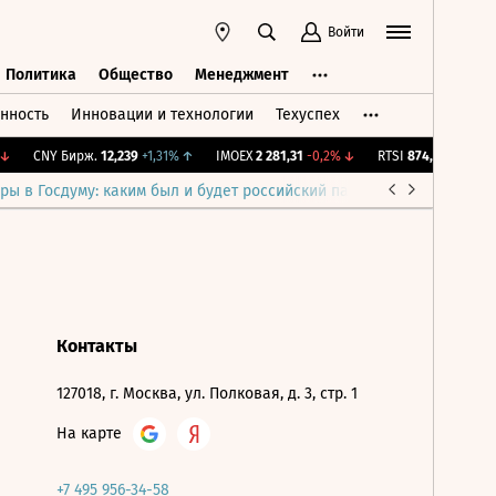
Войти
Политика
Общество
Менеджмент
нность
Инновации и технологии
Техуспех
ть
Политика
Общество
Менеджмент
↓
CNY Бирж.
12,239
+1,31%
↑
IMOEX
2 281,31
-0,2%
↓
RTSI
874,64
-1,12%
↓
ры в Госдуму: каким был и будет российский парламент
Война н
Контакты
127018, г. Москва, ул. Полковая, д. 3, стр. 1
На карте
+7 495 956-34-58