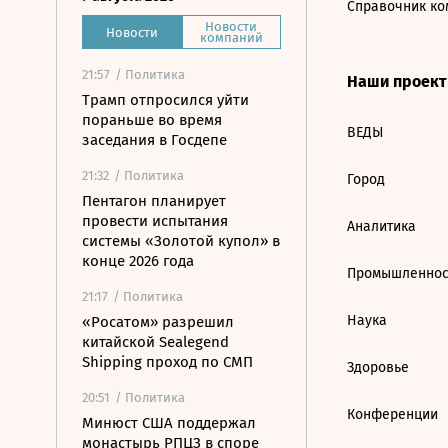
Справочник ко
Новости
Новости
компаний
21:57
/ Политика
Наши проек
Трамп отпросился уйти
пораньше во время
ВЕДЫ
заседания в Госдепе
21:32
/ Политика
Город
Пентагон планирует
провести испытания
Аналитика
системы «Золотой купол» в
конце 2026 года
Промышленнос
21:17
/ Политика
Наука
«Росатом» разрешил
китайской Sealegend
Shipping проход по СМП
Здоровье
20:51
/ Политика
Конференции
Минюст США поддержал
монастырь РПЦЗ в споре