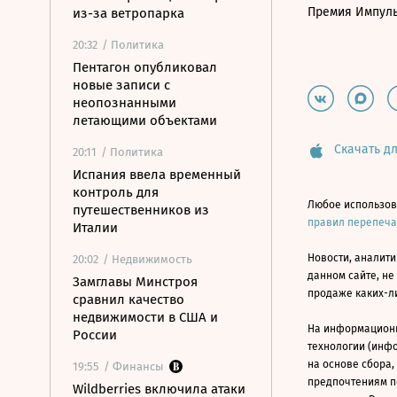
Премия Импул
из-за ветропарка
20:32
/ Политика
Пентагон опубликовал
новые записи с
неопознанными
летающими объектами
Скачать дл
20:11
/ Политика
Испания ввела временный
контроль для
Любое использов
путешественников из
правил перепеч
Италии
Новости, аналити
20:02
/ Недвижимость
данном сайте, не
Замглавы Минстроя
продаже каких-л
сравнил качество
недвижимости в США и
На информацион
России
технологии (инф
на основе сбора,
19:55
/ Финансы
предпочтениям п
Wildberries включила атаки