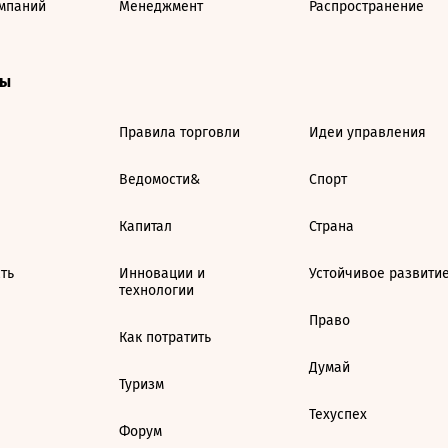
мпаний
Менеджмент
Распространение
ты
Правила торговли
Идеи управления
Ведомости&
Спорт
Капитал
Страна
ть
Инновации и
Устойчивое развити
технологии
Право
Как потратить
Думай
Туризм
Техуспех
Форум