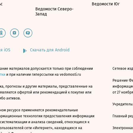
ьс
Ведомости Юг
Ведомости Северо-
Запад
я iOS
Скачать для Android
ание материалов допускается только при соблюдении
Сетевое изд
атки
и при наличии гиперссылки на vedomosti.ru
Решение Фе
ка, прогнозы и другие материалы, представленные на
информацио
 являются офертой или рекомендацией к покупке или
от 27 ноября
ибо активов.
Учредитель
ном ресурсе применяются рекомендательные
ормационные технологии предоставления информации
Главный ре
 систематизации и анализа сведений, относящихся к
ользователей сети «Интернет», находящихся на
Электронна