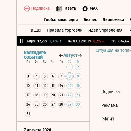
Подписка
Газета
MAX
Глобальные идеи
Бизнес
Экономика
ВЕДЫ
Правила торговли
Идеи управления
Г
Глобальные идеи
Бизнес
Экономик
1,75%
↓
CNY Бирж.
12,239
+1,31%
↑
IMOEX
2 281,31
-0,2%
↓
RTSI
874,64
-1
Ситуация на топл
КАЛЕНДАРЬ
Август
СОБЫТИЙ
Пн
Вт
Ср
Чт
Пт
Сб
Вс
1
2
3
4
5
6
7
8
9
10
11
12
13
14
15
16
Подписка
17
18
19
20
21
22
23
24
25
26
27
28
29
30
Реклама
31
РФРИТ
7 августа 2026