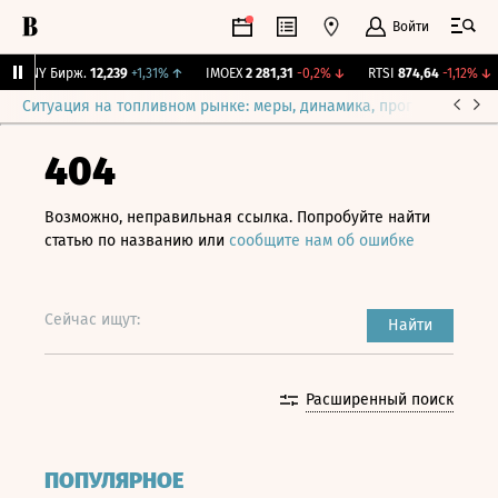
Войти
CNY Бирж.
12,239
+1,31%
↑
IMOEX
2 281,31
-0,2%
↓
RTSI
874,64
-1,12%
↓
Ситуация на топливном рынке: меры, динамика, прогнозы
Выб
404
Возможно, неправильная ссылка. Попробуйте найти
статью по названию или
сообщите нам об ошибке
Сейчас ищут:
Найти
Расширенный поиск
ПОПУЛЯРНОЕ