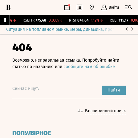
Войти
-0,2%
↓
RGBITR
775,48
-0,03%
↓
RTSI
874,64
-1,12%
↓
RGBI
115,17
-0,06%
Ситуация на топливном рынке: меры, динамика, прогнозы
Выб
404
Возможно, неправильная ссылка. Попробуйте найти
статью по названию или
сообщите нам об ошибке
Сейчас ищут:
Найти
Расширенный поиск
ПОПУЛЯРНОЕ