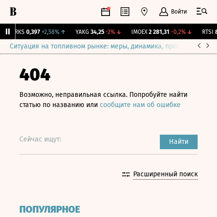
Войти
MRKS
0,397
+2,58%
↑
YAKG
34,25
-2%
↓
IMOEX
2 281,31
-0,2%
↓
RTSI
87
Ситуация на топливном рынке: меры, динамика, прогнозы
Выб
404
Возможно, неправильная ссылка. Попробуйте найти
статью по названию или
сообщите нам об ошибке
Сейчас ищут:
Найти
Расширенный поиск
ПОПУЛЯРНОЕ