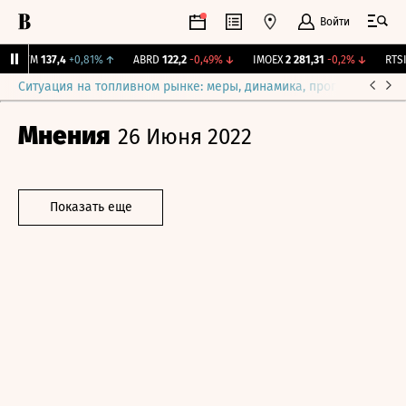
Войти
ZAYM
137,4
+0,81%
↑
ABRD
122,2
-0,49%
↓
IMOEX
2 281,31
-0,2%
↓
RTSI
8
Ситуация на топливном рынке: меры, динамика, прогнозы
Выб
Мнения
26 Июня 2022
Показать еще