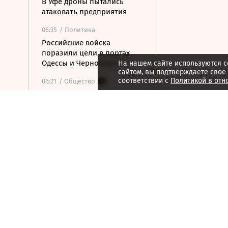
В Уфе дроны пытались
атаковать предприятия
06:35
/ Политика
Российские войска
поразили цели в портах
Одессы и Черноморска
На нашем сайте используются c
сайтом, вы подтверждаете свое
соответствии с
Политикой в отн
06:21
/ Общество
Коренные и
малочисленные: народы в
России в цифрах и
графиках
06:20
/ Экономика
«Кто-то ходит в театр, а я –
на стройки»: карьера и
взгляды Марата Хуснуллина
06:20
/ Политика
Ударные боеприпасы
«Куб-10МЭ» скоро появятся
в зоне спецоперации