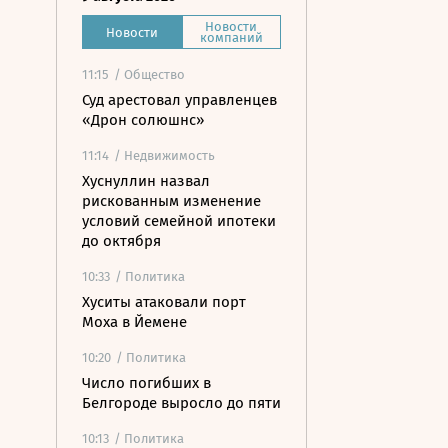
Новости
Новости
компаний
11:15
/ Общество
Суд арестовал управленцев
«Дрон солюшнс»
11:14
/ Недвижимость
Хуснуллин назвал
рискованным изменение
условий семейной ипотеки
до октября
10:33
/ Политика
Хуситы атаковали порт
Моха в Йемене
10:20
/ Политика
Число погибших в
Белгороде выросло до пяти
10:13
/ Политика