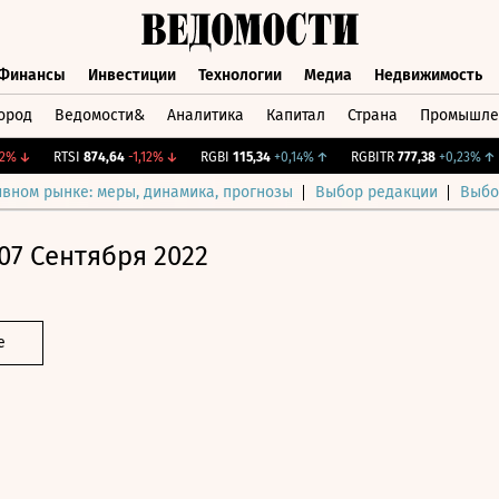
Финансы
Инвестиции
Технологии
Медиа
Недвижимость
ород
Ведомости&
Аналитика
Капитал
Страна
Промышле
а
Финансы
Инвестиции
Технологии
Медиа
Недвижимос
↓
RTSI
874,64
-1,12%
↓
RGBI
115,34
+0,14%
↑
RGBITR
777,38
+0,23%
↑
ивном рынке: меры, динамика, прогнозы
Выбор редакции
Выбо
07 Сентября 2022
е