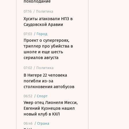
похолодание
07:16
/ Политика
Хуситы атаковали НПЗ в
Саудовской Аравии
07:03
/
Город
Проект о супергероях,
триллер про убийства в
школе и еще шесть
сериалов августа
07:02
/ Политика
В Нигере 22 человека
погибли из-за
столкновения автобусов
06:52
/
Спорт
Умер отец Лионеля Месси,
Евгений Кузнецов нашел
новый клуб в КХЛ
06:46
/
Страна