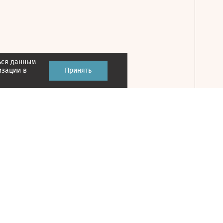
ься данным
Принять
изации в