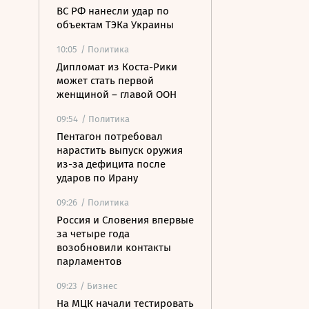
ВС РФ нанесли удар по
объектам ТЭКа Украины
10:05
/ Политика
Дипломат из Коста-Рики
может стать первой
женщиной – главой ООН
09:54
/ Политика
Пентагон потребовал
нарастить выпуск оружия
из-за дефицита после
ударов по Ирану
09:26
/ Политика
Россия и Словения впервые
за четыре года
возобновили контакты
парламентов
09:23
/ Бизнес
На МЦК начали тестировать