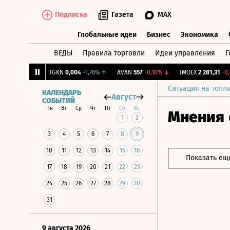
Подписка
Газета
MAX
Глобальные идеи
Бизнес
Экономика
ВЕДЫ
Правила торговли
Идеи управления
Г
Глобальные идеи
Бизнес
Экономик
9
+1,31%
↑
TGKN
0,004
+1,76%
↑
AVAN
557
-0,18%
↓
IMOEX
2 281,31
-0,2%
Ситуация на топл
КАЛЕНДАРЬ
Август
СОБЫТИЙ
Пн
Вт
Ср
Чт
Пт
Сб
Вс
Мнения
1
2
3
4
5
6
7
8
9
10
11
12
13
14
15
16
Показать ещ
17
18
19
20
21
22
23
24
25
26
27
28
29
30
31
9 августа 2026