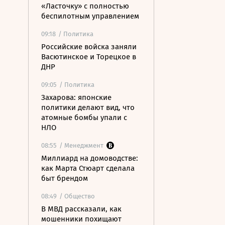
«Ласточку» с полностью
беспилотным управлением
09:18
/ Политика
Российские войска заняли
Васютинское и Торецкое в
ДНР
09:05
/ Политика
Захарова: японские
политики делают вид, что
атомные бомбы упали с
НЛО
08:55
/ Менеджмент
Миллиард на домоводстве:
как Марта Стюарт сделала
быт брендом
08:49
/ Общество
В МВД рассказали, как
мошенники похищают