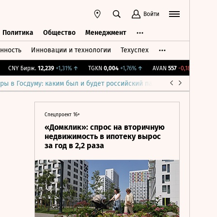
Войти
Политика
Общество
Менеджмент
нность
Инновации и технологии
Техуспех
ть
Политика
Общество
Менеджмент
CNY Бирж.
12,239
+1,31%
↑
TGKN
0,004
+1,76%
↑
AVAN
557
-0,18%
↓
IMOE
ры в Госдуму: каким был и будет российский парламент
Война н
Спецпроект 16+
«Домклик»: спрос на вторичную
недвижимость в ипотеку вырос
за год в 2,2 раза