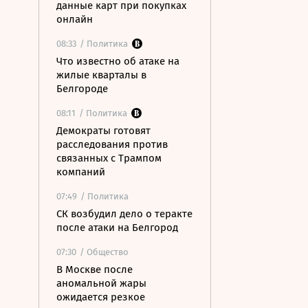
данные карт при покупках
онлайн
08:33
/ Политика
Что известно об атаке на
жилые кварталы в
Белгороде
08:11
/ Политика
Демократы готовят
расследования против
связанных с Трампом
компаний
07:49
/ Политика
СК возбудил дело о теракте
после атаки на Белгород
07:30
/ Общество
В Москве после
аномальной жары
ожидается резкое