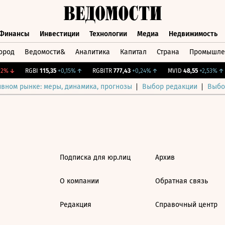
Финансы
Инвестиции
Технологии
Медиа
Недвижимость
ород
Ведомости&
Аналитика
Капитал
Страна
Промышле
а
Финансы
Инвестиции
Технологии
Медиа
Недвижимос
2%
↓
RGBI
115,35
+0,15%
↑
RGBITR
777,43
+0,24%
↑
MVID
48,55
+2,53%
↑
ивном рынке: меры, динамика, прогнозы
Выбор редакции
Выбо
Подписка для юр.лиц
Архив
О компании
Обратная связь
Редакция
Справочный центр