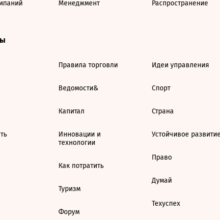
мпаний
Менеджмент
Распространение
ты
Правила торговли
Идеи управления
Ведомости&
Спорт
Капитал
Страна
ть
Инновации и
Устойчивое развити
технологии
Право
Как потратить
Думай
Туризм
Техуспех
Форум