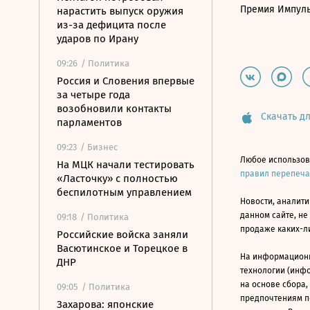
Премия Импул
нарастить выпуск оружия
из-за дефицита после
ударов по Ирану
09:26
/ Политика
Россия и Словения впервые
за четыре года
возобновили контакты
Скачать дл
парламентов
09:23
/ Бизнес
Любое использов
На МЦК начали тестировать
правил перепеч
«Ласточку» с полностью
беспилотным управлением
Новости, аналити
данном сайте, не
09:18
/ Политика
продаже каких-л
Российские войска заняли
Васютинское и Торецкое в
На информацион
ДНР
технологии (инф
на основе сбора,
09:05
/ Политика
предпочтениям п
Захарова: японские