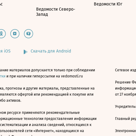
ьс
Ведомости Юг
Ведомости Северо-
Запад
я iOS
Скачать для Android
ание материалов допускается только при соблюдении
Сетевое изд
атки
и при наличии гиперссылки на vedomosti.ru
Решение Фе
ка, прогнозы и другие материалы, представленные на
информацио
 являются офертой или рекомендацией к покупке или
от 27 ноября
ибо активов.
Учредитель
ном ресурсе применяются рекомендательные
ормационные технологии предоставления информации
Главный ре
 систематизации и анализа сведений, относящихся к
ользователей сети «Интернет», находящихся на
Электронна