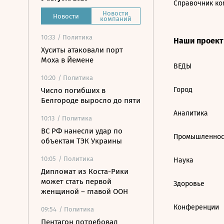
Справочник ко
Новости
Новости
компаний
10:33
/ Политика
Наши проек
Хуситы атаковали порт
Моха в Йемене
ВЕДЫ
10:20
/ Политика
Город
Число погибших в
Белгороде выросло до пяти
Аналитика
10:13
/ Политика
ВС РФ нанесли удар по
Промышленнос
объектам ТЭК Украины
10:05
/ Политика
Наука
Дипломат из Коста-Рики
может стать первой
Здоровье
женщиной – главой ООН
Конференции
09:54
/ Политика
Пентагон потребовал