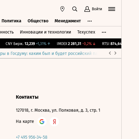
Войти
Политика
Общество
Менеджмент
нность
Инновации и технологии
Техуспех
ть
Политика
Общество
Менеджмент
CNY Бирж.
12,239
+1,31%
↑
IMOEX
2 281,31
-0,2%
↓
RTSI
874,64
-1,12%
↓
ры в Госдуму: каким был и будет российский парламент
Война н
Контакты
127018, г. Москва, ул. Полковая, д. 3, стр. 1
На карте
+7 495 956-34-58