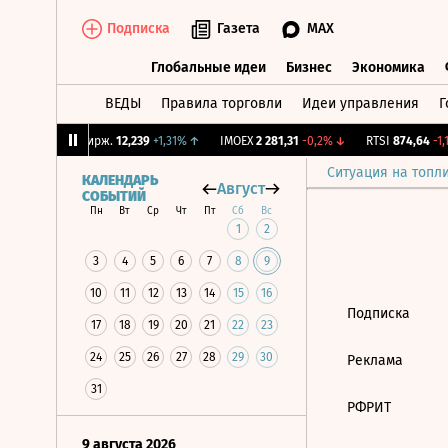
Подписка
Газета
MAX
Глобальные идеи
Бизнес
Экономика
ВЕДЫ
Правила торговли
Идеи управления
Г
Глобальные идеи
Бизнес
Экономик
53%
↑
CNY Бирж.
12,239
+1,31%
↑
IMOEX
2 281,31
-0,2%
↓
RTSI
874,64
-1,1
Ситуация на топл
КАЛЕНДАРЬ
Август
СОБЫТИЙ
Пн
Вт
Ср
Чт
Пт
Сб
Вс
1
2
3
4
5
6
7
8
9
10
11
12
13
14
15
16
Подписка
17
18
19
20
21
22
23
24
25
26
27
28
29
30
Реклама
31
РФРИТ
9 августа 2026