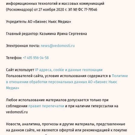
информационных технологий и массовых коммуникаций
(Роскомнадзор) от 27 ноября 2020 г. ЭЛ № ФС 77-79546
Учредитель: АО «Бизнес Ньюс Медиа»
Главный редактор: Казьмина Ирина Сергеевна
Электронная почта:
news@vedomosti.ru
Телефон:
+7 495 956-34-58
Сайт использует
IP адреса, cookie и данные геолокации
Пользователей сайта, условия использования содержатся в
Политике
в отношении обработки персональных данных АО «Бизнес Ньюс
Медиа»
Любое использование материалов допускается только при
соблюдении
правил перепечатки
и при наличии гиперссылки на
vedomosti.ru
Новости, аналитика, прогнозы и другие материалы, представленные
на данном сайте, не являются офертой или рекомендацией к покупке