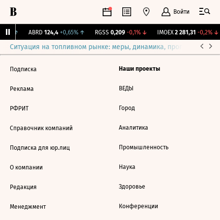
Войти
,31%
↑
ABRD
124,4
+0,65%
↑
RGSS
0,209
-0,1%
↓
IMOEX
2 281,31
-0,2%
↓
Ситуация на топливном рынке: меры, динамика, прогнозы
Выб
Наши проекты
Подписка
ВЕДЫ
Реклама
Город
РФРИТ
Аналитика
Справочник компаний
Промышленность
Подписка для юр.лиц
Наука
О компании
Здоровье
Редакция
Конференции
Менеджмент