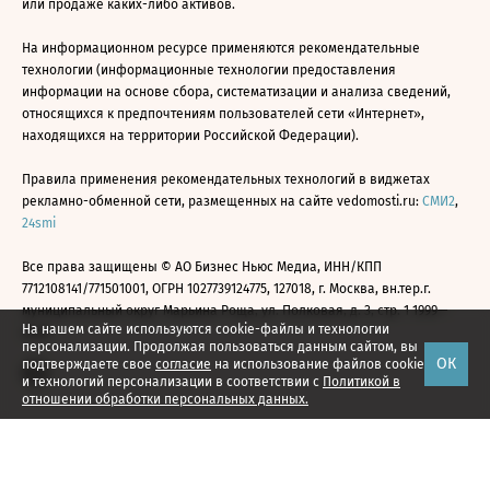
или продаже каких-либо активов.
На информационном ресурсе применяются рекомендательные
технологии (информационные технологии предоставления
информации на основе сбора, систематизации и анализа сведений,
относящихся к предпочтениям пользователей сети «Интернет»,
находящихся на территории Российской Федерации).
Правила применения рекомендательных технологий в виджетах
рекламно-обменной сети, размещенных на сайте vedomosti.ru:
СМИ2
,
24smi
Все права защищены © АО Бизнес Ньюс Медиа, ИНН/КПП
7712108141/771501001, ОГРН 1027739124775, 127018, г. Москва, вн.тер.г.
муниципальный округ Марьина Роща, ул. Полковая, д. 3, стр. 1 1999—
На нашем сайте используются cookie-файлы и технологии
2026
персонализации. Продолжая пользоваться данным сайтом, вы
ОК
подтверждаете свое
согласие
на использование файлов cookie
и технологий персонализации в соответствии с
Политикой в
отношении обработки персональных данных.