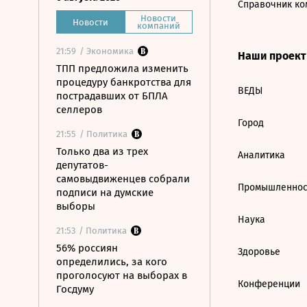
Справочник ко
Новости
Новости
компаний
21:59
/ Экономика
Наши проек
ТПП предложила изменить
процедуру банкротства для
ВЕДЫ
пострадавших от БПЛА
селлеров
Город
21:55
/ Политика
Только два из трех
Аналитика
депутатов-
самовыдвиженцев собрали
Промышленнос
подписи на думские
выборы
Наука
21:53
/ Политика
56% россиян
Здоровье
определились, за кого
проголосуют на выборах в
Конференции
Госдуму