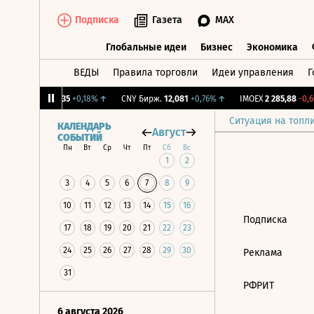
Подписка
Газета
MAX
Глобальные идеи
Бизнес
Экономика
ВЕДЫ
Правила торговли
Идеи управления
Г
Глобальные идеи
Бизнес
Экономик
↓
RGBI
115,35
+0,18%
↑
CNY Бирж.
12,081
+0,76%
↑
IMOEX
2 285,88
-0,69
Ситуация на топл
КАЛЕНДАРЬ
Август
СОБЫТИЙ
Пн
Вт
Ср
Чт
Пт
Сб
Вс
1
2
3
4
5
6
7
8
9
10
11
12
13
14
15
16
Подписка
17
18
19
20
21
22
23
24
25
26
27
28
29
30
Реклама
31
РФРИТ
6 августа 2026