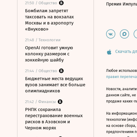
21:50
/ Общество
Премия Импул
Бомбилам запретят
таксовать на вокзалах
Москвы и в аэропорту
«Внуково»
21:48
/ Технологии
OpenAI готовит умную
Скачать дл
колонку размером с
хоккейную шайбу
21:44
/ Общество
Любое использов
правил перепеч
Бюджетные места ведущих
вузов занимает все больше
Новости, аналити
олимпиадников
данном сайте, не
продаже каких-л
21:42
/ Финансы
РНПК сохранила
На информацион
перестрахование военных
технологии (инф
рисков в Азовском и
на основе сбора,
Черном морях
предпочтениям п