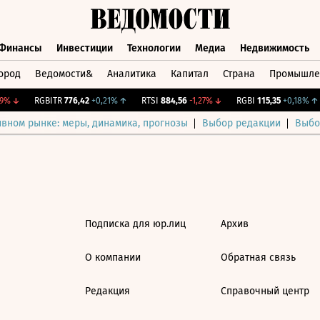
Финансы
Инвестиции
Технологии
Медиа
Недвижимость
ород
Ведомости&
Аналитика
Капитал
Страна
Промышле
а
Финансы
Инвестиции
Технологии
Медиа
Недвижимос
%
↓
RGBITR
776,42
+0,21%
↑
RTSI
884,56
-1,27%
↓
RGBI
115,35
+0,18%
↑
ивном рынке: меры, динамика, прогнозы
Выбор редакции
Выбо
Подписка для юр.лиц
Архив
О компании
Обратная связь
Редакция
Справочный центр