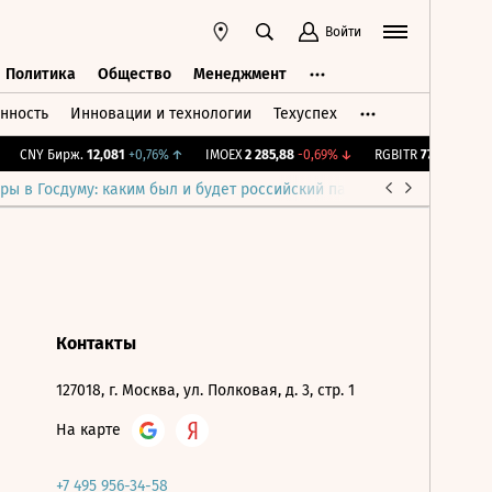
Войти
Политика
Общество
Менеджмент
нность
Инновации и технологии
Техуспех
ть
Политика
Общество
Менеджмент
CNY Бирж.
12,081
+0,76%
↑
IMOEX
2 285,88
-0,69%
↓
RGBITR
776,42
+0,21
ры в Госдуму: каким был и будет российский парламент
Война н
Контакты
127018, г. Москва, ул. Полковая, д. 3, стр. 1
На карте
+7 495 956-34-58