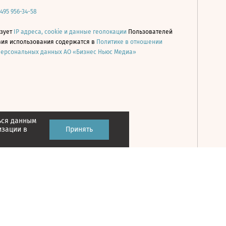
 495 956-34-58
ьзует
IP адреса, cookie и данные геолокации
Пользователей
овия использования содержатся в
Политике в отношении
персональных данных АО «Бизнес Ньюс Медиа»
ься данным
Принять
изации в