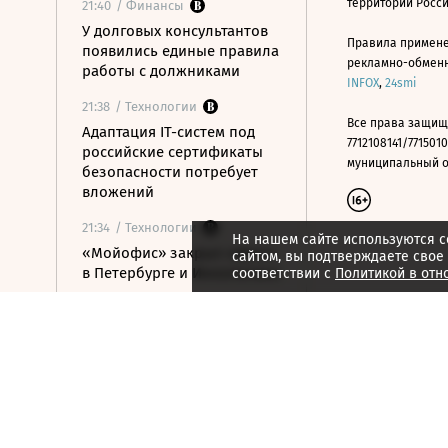
территории Росс
21:40
/ Финансы
У долговых консультантов
Правила примене
появились единые правила
рекламно-обменно
работы с должниками
INFOX
,
24smi
21:38
/ Технологии
Все права защищ
Адаптация IT-систем под
7712108141/7715010
российские сертификаты
муниципальный окр
безопасности потребует
вложений
21:34
/ Технологии
На нашем сайте используются c
«Мойофис» закрыл офисы
сайтом, вы подтверждаете свое
в Петербурге и Иннополисе
соответствии с
Политикой в отн
21:33
/ Политика
Россия поддержала
расширение
авиасообщения с
Казахстаном
21:28
/ Недвижимость