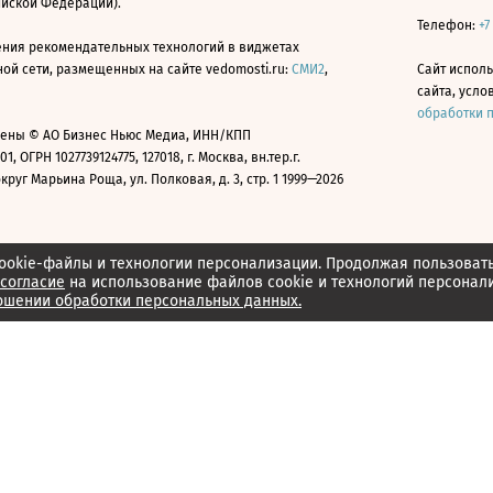
ийской Федерации).
Телефон:
+7
ния рекомендательных технологий в виджетах
й сети, размещенных на сайте vedomosti.ru:
СМИ2
,
Сайт испол
сайта, усл
обработки 
ены © АО Бизнес Ньюс Медиа, ИНН/КПП
01, ОГРН 1027739124775, 127018, г. Москва, вн.тер.г.
уг Марьина Роща, ул. Полковая, д. 3, стр. 1 1999—2026
ookie-файлы и технологии персонализации. Продолжая пользоват
согласие
на использование файлов cookie и технологий персонал
ошении обработки персональных данных.