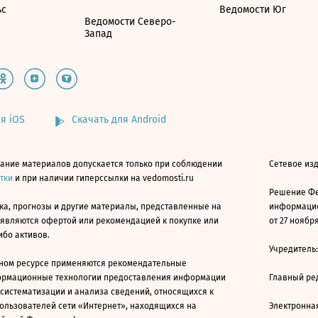
ьс
Ведомости Юг
Ведомости Северо-
Запад
я iOS
Скачать для Android
ание материалов допускается только при соблюдении
Сетевое изд
атки
и при наличии гиперссылки на vedomosti.ru
Решение Фе
ка, прогнозы и другие материалы, представленные на
информацио
 являются офертой или рекомендацией к покупке или
от 27 ноября
ибо активов.
Учредитель
ном ресурсе применяются рекомендательные
ормационные технологии предоставления информации
Главный ре
 систематизации и анализа сведений, относящихся к
ользователей сети «Интернет», находящихся на
Электронна