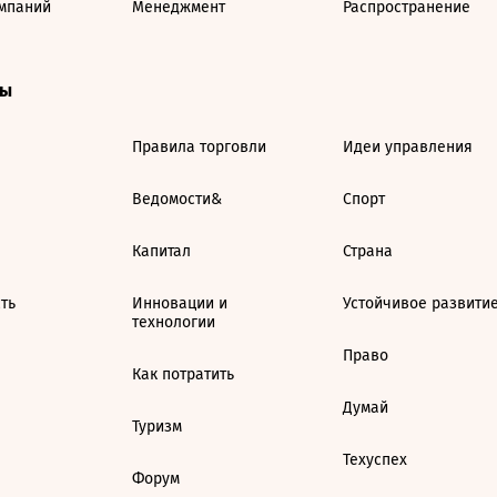
мпаний
Менеджмент
Распространение
ты
Правила торговли
Идеи управления
Ведомости&
Спорт
Капитал
Страна
ть
Инновации и
Устойчивое развити
технологии
Право
Как потратить
Думай
Туризм
Техуспех
Форум