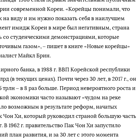
ории современной Кореи. «Корейцы понимали, что
ех на виду и им нужно показать себя в наилучшем
омент имидж Кореи в мире был негативным, страна
ь со студенческими демонстрациями, которые
точивым газом», – пишет в книге «Новые корейцы»
налист Майкл Брин.
рного банка, в 1988 г. ВВП Корейской республики
рд (в текущих ценах). Почти через 30 лет, в 2017 г., он
5 трлн – в 8 раз больше. Период невероятного роста и
кой экономики часто называют «чудом на реке
ало возможным в результате реформ, начатых
 Чон Хи, который руководил страной большую часть
гг. В 1962 г. правительство Пак Чон Хи запустило
ий план развития, и за 30 лет с этого момента