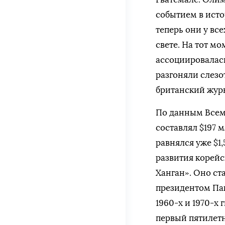
событием в ист
теперь они у вс
свете. На тот м
ассоциировалас
разгоняли слезо
британский жур
По данным Всеми
составлял $197 мл
равнялся уже $1,
развития корейс
Ханган». Оно ст
президентом Пак
1960-х и 1970-х 
первый пятилетн