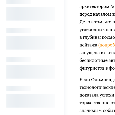
архитектором Ас
перед началом з
Дело в том, что
углеродных нано
в глубины космо
пейзажа
(подроб
запущена в эксп
беспилотные ав
фигуристов в фо
Если Олимпиада
технологические
показала успехи 
торжественно о
значимым событи