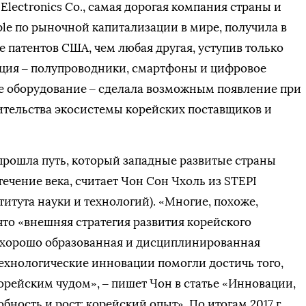
Electronics Co., самая дорогая компания страны и
ple по рыночной капитализации в мире, получила в
ше патентов США, чем любая другая, уступив только
кция – полупроводники, смартфоны и цифровое
 оборудование – сделала возможным появление при
ительства экосистемы корейских поставщиков и
 прошла путь, который западные развитые страны
течение века, считает Чон Сон Чхоль из STEPI
титута науки и технологий). «Многие, похоже,
 что «внешняя стратегия развития корейского
, хорошо образованная и дисциплинированная
технологические инновации помогли достичь того,
орейским чудом», – пишет Чон в статье «Инновации,
бность и рост: корейский опыт». По итогам 2017 г.