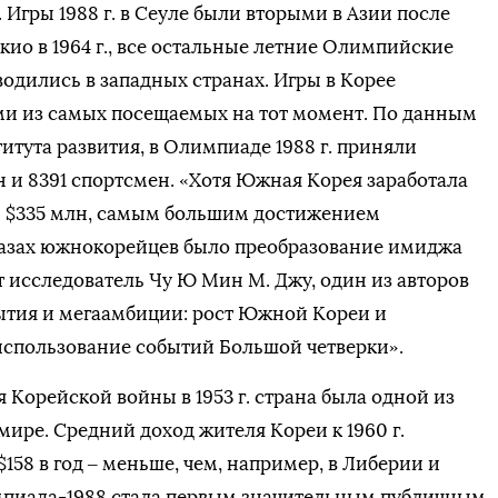
 Игры 1988 г. в Сеуле были вторыми в Азии после
ио в 1964 г., все остальные летние Олимпийские
оводились в западных странах. Игры в Корее
ми из самых посещаемых на тот момент. По данным
итута развития, в Олимпиаде 1988 г. приняли
ан и 8391 спортсмен. «Хотя Южная Корея заработала
г.] $335 млн, самым большим достижением
азах южнокорейцев было преобразование имиджа
т исследователь Чу Ю Мин М. Джу, один из авторов
ытия и мегаамбиции: рост Южной Кореи и
использование событий Большой четверки».
 Корейской войны в 1953 г. страна была одной из
мире. Средний доход жителя Кореи к 1960 г.
$158 в год – меньше, чем, например, в Либерии и
мпиада-1988 стала первым значительным публичным