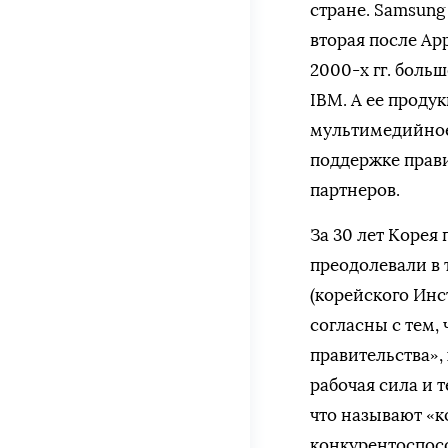
стране. Samsung 
вторая после Ap
2000-х гг. боль
IBM. А ее проду
мультимедийное
поддержке прав
партнеров.
За 30 лет Корея
преодолевали в 
(корейского Инс
согласны с тем,
правительства»
рабочая сила и 
что называют «к
конкурентоспосо