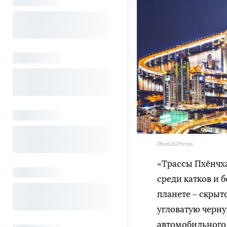
PhotoXPresss
«Трассы Пхёнчха
среди катков и 
планете – скрыт
угловатую черну
автомобильного