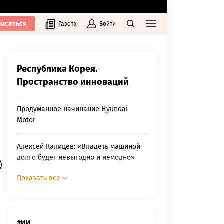
исаться
Газета
Войти
Республика Корея.
Пространство инноваций
Продуманное начинание Hyundai
Motor
Алексей Калицев: «Владеть машиной
долго будет невыгодно и немодно»
Показать все
На каких автомобилях мы будем
ездить через 10 лет
В какие технологии будущего
#ИИ