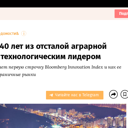
Подп
едомости&
i
 40 лет из отсталой аграрной
 технологическим лидером
т первую строчку Bloomberg Innovation Index и как ее
граничные рынки
Читайте нас в Telegram