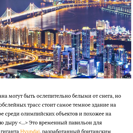
на могут быть ослепительно белыми от снега, но
бобслейных трасс стоит самое темное здание на
ое среди олимпийских объектов и похожее на
ю дыру <...> Это временный павильон для
 гиганта
Hyundai
, разработанный британским