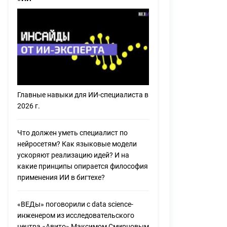
инвестирует Hyundai Motor
Бойзбенды, сериалы, дизайн – все, что
нужно знать о модных героях из Кореи
Главные навыки для ИИ-специалиста в
2026 г.
Что должен уметь специалист по
нейросетям? Как языковые модели
ускоряют реализацию идей? И на
какие принципы опирается философия
применения ИИ в бигтехе?
«ВЕДы» поговорили с data science-
инженером из исследовательского
центра «Авито» Максимом Смирновым