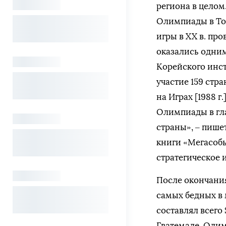
региона в целом.
Олимпиады в Ток
игры в XX в. пр
оказались одни
Корейского инст
участие 159 стр
на Играх [1988 
Олимпиады в гл
страны», – пише
книги «Мегасоб
стратегическое 
После окончания
самых бедных в 
составлял всего 
Гватемале. Оли