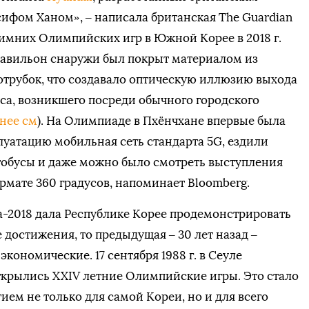
ифом Ханом», – написала британская The Guardian
имних Олимпийских игр в Южной Корее в 2018 г.
 павильон снаружи был покрыт материалом из
трубок, что создавало оптическую иллюзию выхода
са, возникшего посреди обычного городского
нее см
). На Олимпиаде в Пхёнчхане впервые была
луатацию мобильная сеть стандарта 5G, ездили
тобусы и даже можно было смотреть выступления
рмате 360 градусов, напоминает Bloomberg.
-2018 дала Республике Корее продемонстрировать
 достижения, то предыдущая – 30 лет назад –
экономические. 17 сентября 1988 г. в Сеуле
ткрылись XXIV летние Олимпийские игры. Это стало
ем не только для самой Кореи, но и для всего