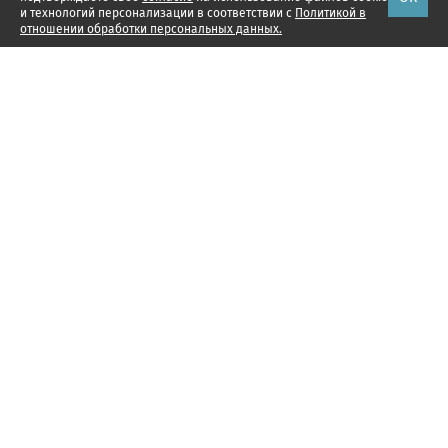
и технологий персонализации в соответствии с
Политикой в
отношении обработки персональных данных.
Наши проекты
Подписка
Реклама
РФРИТ
Справочник компаний
Подписка для юр.лиц
О компании