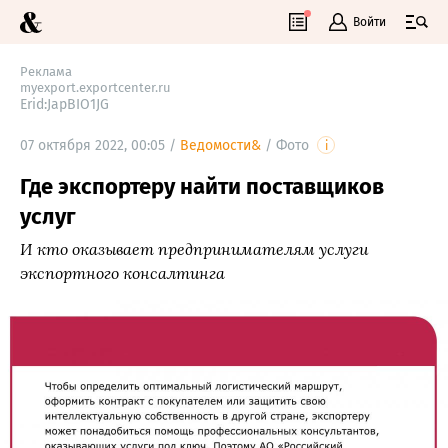
Войти
Реклама
myexport.exportcenter.ru
Erid:JapBIO1JG
07 октября 2022, 00:05 /
Ведомости&
/
Фото
i
Где экспортеру найти поставщиков
услуг
И кто оказывает предпринимателям услуги
экспортного консалтинга​