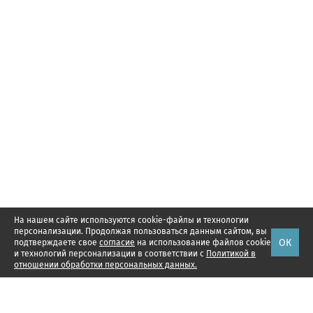
На нашем сайте используются cookie-файлы и технологии
персонализации. Продолжая пользоваться данным сайтом, вы
ОК
подтверждаете свое
согласие
на использование файлов cookie
и технологий персонализации в соответствии с
Политикой в
отношении обработки персональных данных.