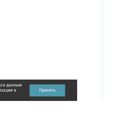
ься данным
изации в
Принять