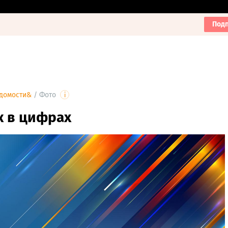
Подп
домости&
/
Фото
i
к в цифрах