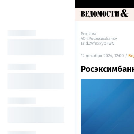
Реклама
АО «Росэксимбанк»
Erid:2VfnxxyQFwN
12 декабря 2024, 12:00 /
Ве
Росэксимбан