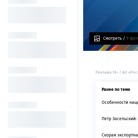
Смотреть /
9 фот
Реклама 16+ / АО «Ро
Ранее по теме
Особенности нац
Петр Засельский:
Скорая экспортн