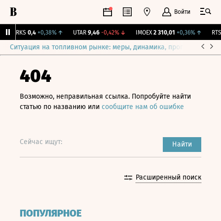
Войти
MRKS
0,4
+0,38%
↑
UTAR
9,46
-0,42%
↓
IMOEX
2 310,01
+0,36%
↑
RTSI
Ситуация на топливном рынке: меры, динамика, прогнозы
Выб
404
Возможно, неправильная ссылка. Попробуйте найти
статью по названию или
сообщите нам об ошибке
Сейчас ищут:
Найти
Расширенный поиск
ПОПУЛЯРНОЕ