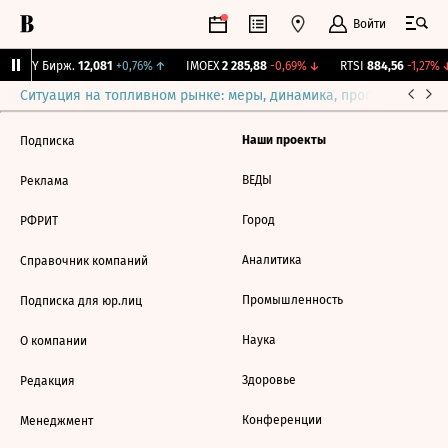
Войти
CNY Бирж.
12,081
+0,76%
↑
IMOEX
2 285,88
-0,69%
↓
RTSI
884,56
-1,27%
Ситуация на топливном рынке: меры, динамика, прогнозы
Выб
Наши проекты
Подписка
ВЕДЫ
Реклама
Город
РФРИТ
Аналитика
Справочник компаний
Промышленность
Подписка для юр.лиц
Наука
О компании
Здоровье
Редакция
Конференции
Менеджмент