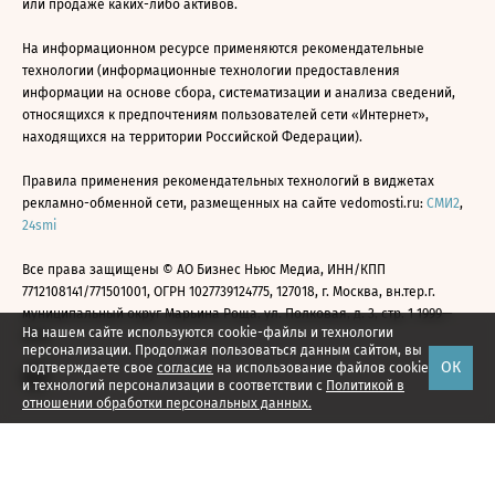
или продаже каких-либо активов.
На информационном ресурсе применяются рекомендательные
технологии (информационные технологии предоставления
информации на основе сбора, систематизации и анализа сведений,
относящихся к предпочтениям пользователей сети «Интернет»,
находящихся на территории Российской Федерации).
Правила применения рекомендательных технологий в виджетах
рекламно-обменной сети, размещенных на сайте vedomosti.ru:
СМИ2
,
24smi
Все права защищены © АО Бизнес Ньюс Медиа, ИНН/КПП
7712108141/771501001, ОГРН 1027739124775, 127018, г. Москва, вн.тер.г.
муниципальный округ Марьина Роща, ул. Полковая, д. 3, стр. 1 1999—
На нашем сайте используются cookie-файлы и технологии
2026
персонализации. Продолжая пользоваться данным сайтом, вы
ОК
подтверждаете свое
согласие
на использование файлов cookie
и технологий персонализации в соответствии с
Политикой в
отношении обработки персональных данных.