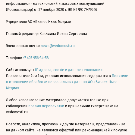
информационных технологий и массовых коммуникаций
(Роскомнадзор) от 27 ноября 2020 г. ЭЛ № ФС 77-79546
Учредитель: АО «Бизнес Ньюс Медиа»
Главный редактор: Казьмина Ирина Сергеевна
Электронная почта:
news@vedomosti.ru
Телефон:
+7 495 956-34-58
Сайт использует
IP адреса, cookie и данные геолокации
Пользователей сайта, условия использования содержатся в
Политике
в отношении обработки персональных данных АО «Бизнес Ньюс
Медиа»
Любое использование материалов допускается только при
соблюдении
правил перепечатки
и при наличии гиперссылки на
vedomosti.ru
Новости, аналитика, прогнозы и другие материалы, представленные
на данном сайте, не являются офертой или рекомендацией к покупке