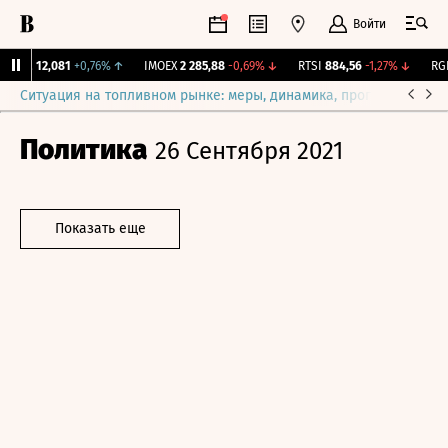
Войти
ирж.
12,081
+0,76%
↑
IMOEX
2 285,88
-0,69%
↓
RTSI
884,56
-1,27%
↓
RGBI
Ситуация на топливном рынке: меры, динамика, прогнозы
Выб
Политика
26 Сентября 2021
Показать еще