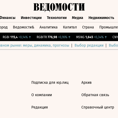
Финансы
Инвестиции
Технологии
Медиа
Недвижимость
ород
Ведомости&
Аналитика
Капитал
Страна
Промышле
а
Финансы
Инвестиции
Технологии
Медиа
Недвижимос
RGBI
115,4
+0,14%
↑
RGBITR
776,98
+0,16%
↑
MSNG
1,645
+0,34%
↑
CNY 
ивном рынке: меры, динамика, прогнозы
Выбор редакции
Выбо
Подписка для юр.лиц
Архив
О компании
Обратная связь
Редакция
Справочный центр