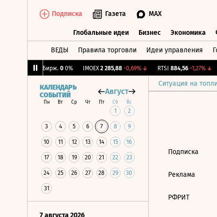
Подписка
Газета
MAX
Глобальные идеи
Бизнес
Экономика
ВЕДЫ
Правила торговли
Идеи управления
Г
Глобальные идеи
Бизнес
Экономик
,34%
↑
CNY Бирж.
0
0%
IMOEX
2 285,88
-0,69%
↓
RTSI
884,56
-1,27%
↓
Ситуация на топл
КАЛЕНДАРЬ
Август
СОБЫТИЙ
Пн
Вт
Ср
Чт
Пт
Сб
Вс
1
2
3
4
5
6
7
8
9
10
11
12
13
14
15
16
Подписка
17
18
19
20
21
22
23
24
25
26
27
28
29
30
Реклама
31
РФРИТ
7 августа 2026