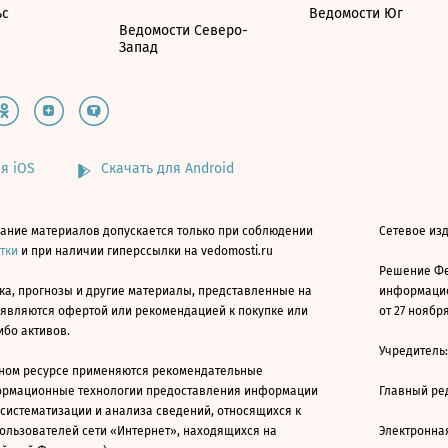
ьс
Ведомости Юг
Ведомости Северо-
Запад
я iOS
Скачать для Android
ание материалов допускается только при соблюдении
Сетевое изд
атки
и при наличии гиперссылки на vedomosti.ru
Решение Фе
ка, прогнозы и другие материалы, представленные на
информацио
 являются офертой или рекомендацией к покупке или
от 27 ноября
ибо активов.
Учредитель
ном ресурсе применяются рекомендательные
ормационные технологии предоставления информации
Главный ре
 систематизации и анализа сведений, относящихся к
ользователей сети «Интернет», находящихся на
Электронна