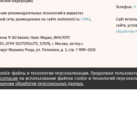
ийской Федерации).
Телефон:
+7
ния рекомендательных технологий в виджетах
й сети, размещенных на сайте vedomosti.ru:
СМИ2
,
Сайт испол
сайта, усл
обработки 
ены © АО Бизнес Ньюс Медиа, ИНН/КПП
01, ОГРН 1027739124775, 127018, г. Москва, вн.тер.г.
уг Марьина Роща, ул. Полковая, д. 3, стр. 1 1999—2026
ookie-файлы и технологии персонализации. Продолжая пользоват
согласие
на использование файлов cookie и технологий персонал
ошении обработки персональных данных.