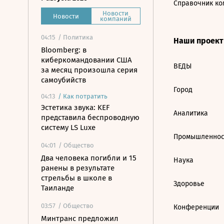
Справочник ко
Новости
Новости
компаний
04:15
/ Политика
Наши проек
Bloomberg: в
киберкомандовании США
ВЕДЫ
за месяц произошла серия
самоубийств
Город
04:13
/
Как потратить
Эстетика звука: KEF
Аналитика
представила беспроводную
систему LS Luxe
Промышленнос
04:01
/ Общество
Два человека погибли и 15
Наука
ранены в результате
стрельбы в школе в
Здоровье
Таиланде
03:57
/ Общество
Конференции
Минтранс предложил