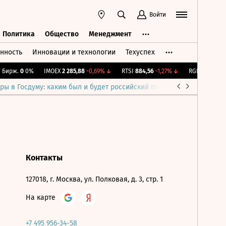
Войти
Политика
Общество
Менеджмент
нность
Инновации и технологии
Техуспех
ть
Политика
Общество
Менеджмент
Бирж.
0
0%
IMOEX
2 285,88
-0,69%
↓
RTSI
884,56
-1,27%
↓
RGBI
115,4
+0,
ры в Госдуму: каким был и будет российский парламент
Война н
Контакты
127018, г. Москва, ул. Полковая, д. 3, стр. 1
На карте
+7 495 956-34-58