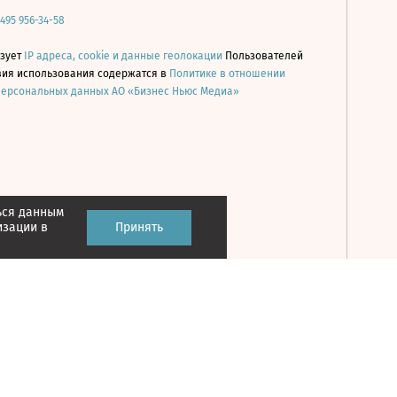
 495 956-34-58
ьзует
IP адреса, cookie и данные геолокации
Пользователей
овия использования содержатся в
Политике в отношении
персональных данных АО «Бизнес Ньюс Медиа»
ься данным
Принять
изации в