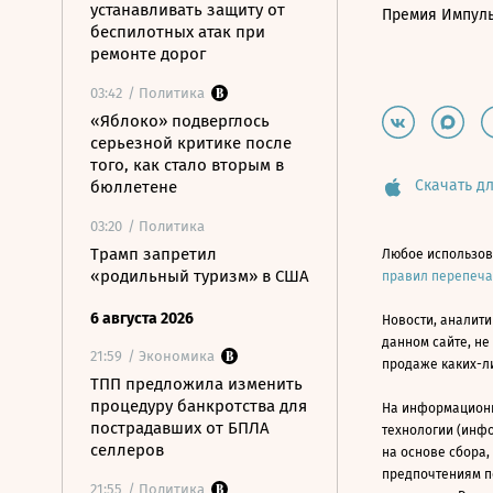
устанавливать защиту от
Премия Импул
беспилотных атак при
ремонте дорог
03:42
/ Политика
«Яблоко» подверглось
серьезной критике после
того, как стало вторым в
Скачать дл
бюллетене
03:20
/ Политика
Трамп запретил
Любое использов
«родильный туризм» в США
правил перепеч
6 августа 2026
Новости, аналити
данном сайте, не
21:59
/ Экономика
продаже каких-л
ТПП предложила изменить
процедуру банкротства для
На информацион
пострадавших от БПЛА
технологии (инф
селлеров
на основе сбора,
предпочтениям п
21:55
/ Политика