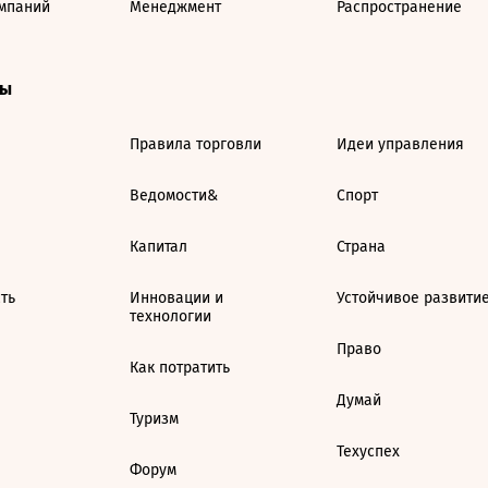
мпаний
Менеджмент
Распространение
ты
Правила торговли
Идеи управления
Ведомости&
Спорт
Капитал
Страна
ть
Инновации и
Устойчивое развити
технологии
Право
Как потратить
Думай
Туризм
Техуспех
Форум