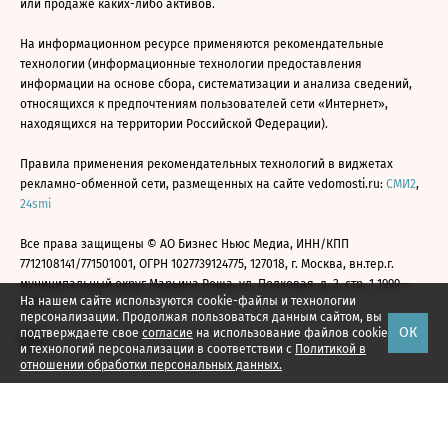
или продаже каких-либо активов.
На информационном ресурсе применяются рекомендательные
технологии (информационные технологии предоставления
информации на основе сбора, систематизации и анализа сведений,
относящихся к предпочтениям пользователей сети «Интернет»,
находящихся на территории Российской Федерации).
Правила применения рекомендательных технологий в виджетах
рекламно-обменной сети, размещенных на сайте vedomosti.ru:
СМИ2
,
24smi
Все права защищены © АО Бизнес Ньюс Медиа, ИНН/КПП
7712108141/771501001, ОГРН 1027739124775, 127018, г. Москва, вн.тер.г.
муниципальный округ Марьина Роща, ул. Полковая, д. 3, стр. 1 1999—
На нашем сайте используются cookie-файлы и технологии
2026
персонализации. Продолжая пользоваться данным сайтом, вы
ОК
подтверждаете свое
согласие
на использование файлов cookie
и технологий персонализации в соответствии с
Политикой в
отношении обработки персональных данных.