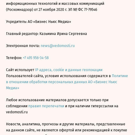
информационных технологий и массовых коммуникаций
(Роскомнадзор) от 27 ноября 2020 г. ЭЛ № ФС 77-79546
Учредитель: АО «Бизнес Ньюс Медиа»
Главный редактор: Казьмина Ирина Сергеевна
Электронная почта:
news@vedomosti.ru
Телефон:
+7 495 956-34-58
Сайт использует
IP адреса, cookie и данные геолокации
Пользователей сайта, условия использования содержатся в
Политике
в отношении обработки персональных данных АО «Бизнес Ньюс
Медиа»
Любое использование материалов допускается только при
соблюдении
правил перепечатки
и при наличии гиперссылки на
vedomosti.ru
Новости, аналитика, прогнозы и другие материалы, представленные
на данном сайте, не являются офертой или рекомендацией к покупке