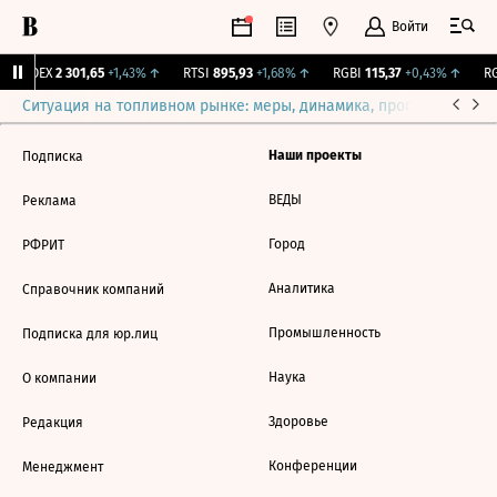
Войти
IMOEX
2 301,65
+1,43%
↑
RTSI
895,93
+1,68%
↑
RGBI
115,37
+0,43%
↑
RG
Ситуация на топливном рынке: меры, динамика, прогнозы
Выб
Наши проекты
Подписка
ВЕДЫ
Реклама
Город
РФРИТ
Аналитика
Справочник компаний
Промышленность
Подписка для юр.лиц
Наука
О компании
Здоровье
Редакция
Конференции
Менеджмент