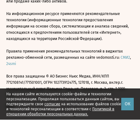
или продаже каких-либо активов.
На информационном ресурсе применяются рекомендательные
технологии (информационные технологии предоставления
информации на основе сбора, систематизации и анализа сведений,
относящихся к предпочтениям пользователей сети «Интернет»,
находящихся на территории Российской Федерации).
Правила применения рекомендательных технологий в виджетах
рекламно-обменной сети, размещенных на сайте vedomosti.ru:
СМИ2
,
24smi
Все права защищены © АО Бизнес Ньюс Медиа, ИНН/КПП
7712108141/771501001, ОГРН 1027739124775, 127018, г. Москва, вн.тер.г.
муниципальный округ Марьина Роща, ул. Полковая, д. 3, стр. 1 1999—
На нашем сайте используются cookie-файлы и технологии
2026
персонализации. Продолжая пользоваться данным сайтом, вы
ОК
подтверждаете свое
согласие
на использование файлов cookie
и технологий персонализации в соответствии с
Политикой в
отношении обработки персональных данных.