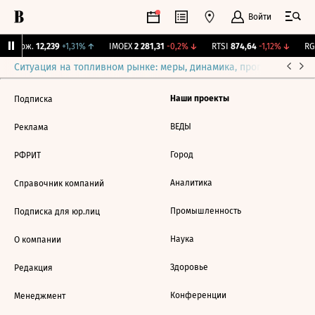
Войти
Y Бирж.
12,239
+1,31%
↑
IMOEX
2 281,31
-0,2%
↓
RTSI
874,64
-1,12%
↓
RGB
Ситуация на топливном рынке: меры, динамика, прогнозы
Выб
Наши проекты
Подписка
ВЕДЫ
Реклама
Город
РФРИТ
Аналитика
Справочник компаний
Промышленность
Подписка для юр.лиц
Наука
О компании
Здоровье
Редакция
Конференции
Менеджмент