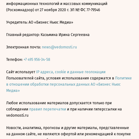
информационных технологий и массовых коммуникаций
(Роскомнадзор) от 27 ноября 2020 г. ЭЛ № ФС 77-79546
Учредитель: АО «Бизнес Ньюс Медиа»
Главный редактор: Казьмина Ирина Сергеевна
Электронная почта:
news@vedomosti.ru
Телефон:
+7 495 956-34-58
Сайт использует
IP адреса, cookie и данные геолокации
Пользователей сайта, условия использования содержатся в
Политике
в отношении обработки персональных данных АО «Бизнес Ньюс
Медиа»
Любое использование материалов допускается только при
соблюдении
правил перепечатки
и при наличии гиперссылки на
vedomosti.ru
Новости, аналитика, прогнозы и другие материалы, представленные
на данном сайте, не являются офертой или рекомендацией к покупке