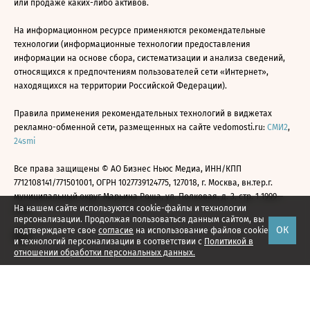
или продаже каких-либо активов.
На информационном ресурсе применяются рекомендательные
технологии (информационные технологии предоставления
информации на основе сбора, систематизации и анализа сведений,
относящихся к предпочтениям пользователей сети «Интернет»,
находящихся на территории Российской Федерации).
Правила применения рекомендательных технологий в виджетах
рекламно-обменной сети, размещенных на сайте vedomosti.ru:
СМИ2
,
24smi
Все права защищены © АО Бизнес Ньюс Медиа, ИНН/КПП
7712108141/771501001, ОГРН 1027739124775, 127018, г. Москва, вн.тер.г.
муниципальный округ Марьина Роща, ул. Полковая, д. 3, стр. 1 1999—
На нашем сайте используются cookie-файлы и технологии
2026
персонализации. Продолжая пользоваться данным сайтом, вы
ОК
подтверждаете свое
согласие
на использование файлов cookie
и технологий персонализации в соответствии с
Политикой в
отношении обработки персональных данных.