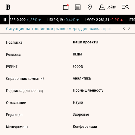
Войти
RGSS
0,209
+1,85%
↑
UTAR
9,19
+0,44%
↑
IMOEX
2 281,31
-0,2%
↓
RTSI
Ситуация на топливном рынке: меры, динамика, прогнозы
Выб
Наши проекты
Подписка
ВЕДЫ
Реклама
Город
РФРИТ
Аналитика
Справочник компаний
Промышленность
Подписка для юр.лиц
Наука
О компании
Здоровье
Редакция
Конференции
Менеджмент