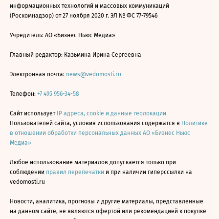
информационных технологий и массовых коммуникаций
(Роскомнадзор) от 27 ноября 2020 г. ЭЛ № ФС 77-79546
Учредитель: АО «Бизнес Ньюс Медиа»
Главный редактор: Казьмина Ирина Сергеевна
Электронная почта:
news@vedomosti.ru
Телефон:
+7 495 956-34-58
Сайт использует
IP адреса, cookie и данные геолокации
Пользователей сайта, условия использования содержатся в
Политике
в отношении обработки персональных данных АО «Бизнес Ньюс
Медиа»
Любое использование материалов допускается только при
соблюдении
правил перепечатки
и при наличии гиперссылки на
vedomosti.ru
Новости, аналитика, прогнозы и другие материалы, представленные
на данном сайте, не являются офертой или рекомендацией к покупке