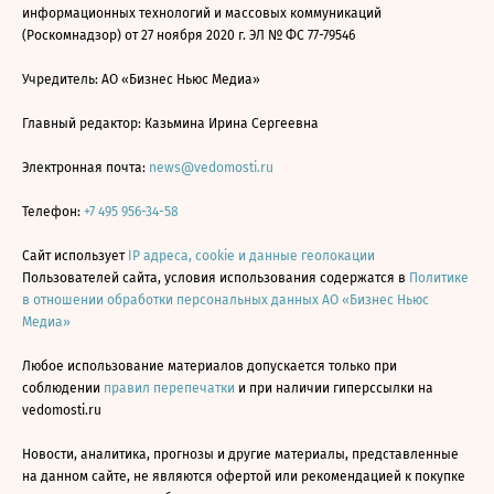
информационных технологий и массовых коммуникаций
(Роскомнадзор) от 27 ноября 2020 г. ЭЛ № ФС 77-79546
Учредитель: АО «Бизнес Ньюс Медиа»
Главный редактор: Казьмина Ирина Сергеевна
Электронная почта:
news@vedomosti.ru
Телефон:
+7 495 956-34-58
Сайт использует
IP адреса, cookie и данные геолокации
Пользователей сайта, условия использования содержатся в
Политике
в отношении обработки персональных данных АО «Бизнес Ньюс
Медиа»
Любое использование материалов допускается только при
соблюдении
правил перепечатки
и при наличии гиперссылки на
vedomosti.ru
Новости, аналитика, прогнозы и другие материалы, представленные
на данном сайте, не являются офертой или рекомендацией к покупке