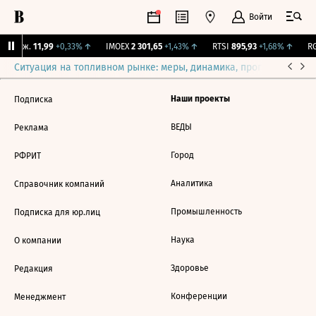
Войти
Y Бирж.
11,99
+0,33%
↑
IMOEX
2 301,65
+1,43%
↑
RTSI
895,93
+1,68%
↑
RG
Ситуация на топливном рынке: меры, динамика, прогнозы
Выб
Наши проекты
Подписка
ВЕДЫ
Реклама
Город
РФРИТ
Аналитика
Справочник компаний
Промышленность
Подписка для юр.лиц
Наука
О компании
Здоровье
Редакция
Конференции
Менеджмент