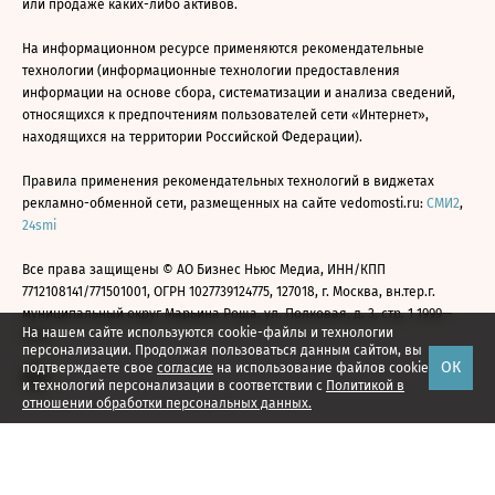
или продаже каких-либо активов.
На информационном ресурсе применяются рекомендательные
технологии (информационные технологии предоставления
информации на основе сбора, систематизации и анализа сведений,
относящихся к предпочтениям пользователей сети «Интернет»,
находящихся на территории Российской Федерации).
Правила применения рекомендательных технологий в виджетах
рекламно-обменной сети, размещенных на сайте vedomosti.ru:
СМИ2
,
24smi
Все права защищены © АО Бизнес Ньюс Медиа, ИНН/КПП
7712108141/771501001, ОГРН 1027739124775, 127018, г. Москва, вн.тер.г.
муниципальный округ Марьина Роща, ул. Полковая, д. 3, стр. 1 1999—
На нашем сайте используются cookie-файлы и технологии
2026
персонализации. Продолжая пользоваться данным сайтом, вы
ОК
подтверждаете свое
согласие
на использование файлов cookie
и технологий персонализации в соответствии с
Политикой в
отношении обработки персональных данных.