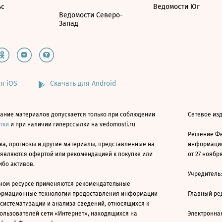
ьс
Ведомости Юг
Ведомости Северо-
Запад
я iOS
Скачать для Android
ание материалов допускается только при соблюдении
Сетевое изд
атки
и при наличии гиперссылки на vedomosti.ru
Решение Фе
ка, прогнозы и другие материалы, представленные на
информацио
 являются офертой или рекомендацией к покупке или
от 27 ноября
ибо активов.
Учредитель
ном ресурсе применяются рекомендательные
ормационные технологии предоставления информации
Главный ре
 систематизации и анализа сведений, относящихся к
ользователей сети «Интернет», находящихся на
Электронна