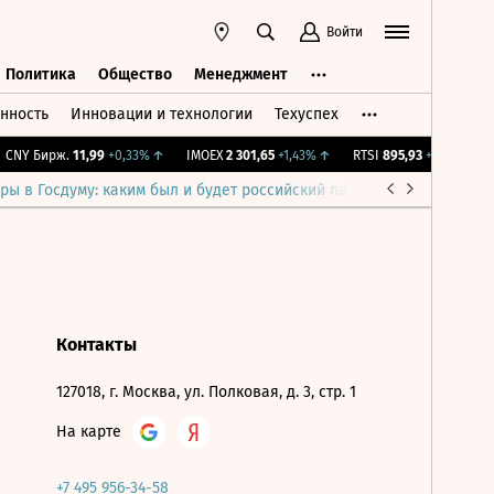
Войти
Политика
Общество
Менеджмент
нность
Инновации и технологии
Техуспех
ть
Политика
Общество
Менеджмент
CNY Бирж.
11,99
+0,33%
↑
IMOEX
2 301,65
+1,43%
↑
RTSI
895,93
+1,68%
↑
ры в Госдуму: каким был и будет российский парламент
Война н
Контакты
127018, г. Москва, ул. Полковая, д. 3, стр. 1
На карте
+7 495 956-34-58