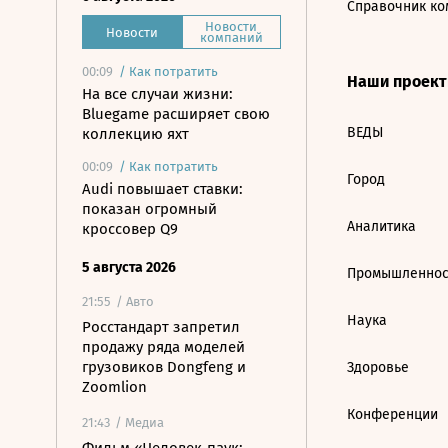
Справочник ко
Новости
Новости
компаний
00:09
/
Как потратить
Наши проек
На все случаи жизни:
Bluegame расширяет свою
ВЕДЫ
коллекцию яхт
00:09
/
Как потратить
Город
Audi повышает ставки:
показан огромный
Аналитика
кроссовер Q9
5 августа 2026
Промышленнос
21:55
/ Авто
Наука
Росстандарт запретил
продажу ряда моделей
грузовиков Dongfeng и
Здоровье
Zoomlion
Конференции
21:43
/ Медиа