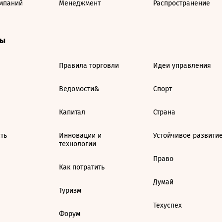
мпаний
Менеджмент
Распространение
ты
Правила торговли
Идеи управления
Ведомости&
Спорт
Капитал
Страна
ть
Инновации и
Устойчивое развити
технологии
Право
Как потратить
Думай
Туризм
Техуспех
Форум