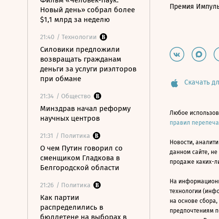
Фильм «Человек-паук:
Премия Импул
Новый день» собрал более
$1,1 млрд за неделю
21:40
/ Технологии
Силовики предложили
возвращать гражданам
деньги за услуги риэлторов
при обмане
Скачать дл
21:34
/ Общество
Минздрав начал реформу
Любое использов
научных центров
правил перепеч
21:31
/ Политика
Новости, аналити
О чем Путин говорил со
данном сайте, не
сменщиком Гладкова в
продаже каких-л
Белгородской области
На информацион
21:26
/ Политика
технологии (инф
Как партии
на основе сбора,
распределились в
предпочтениям п
бюллетене на выборах в