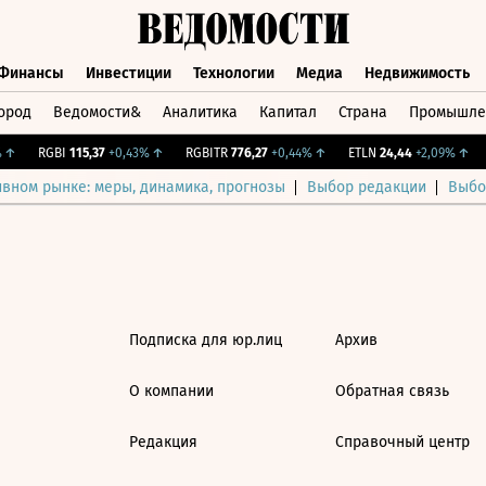
Финансы
Инвестиции
Технологии
Медиа
Недвижимость
ород
Ведомости&
Аналитика
Капитал
Страна
Промышле
а
Финансы
Инвестиции
Технологии
Медиа
Недвижимос
↑
RGBI
115,37
+0,43%
↑
RGBITR
776,27
+0,44%
↑
ETLN
24,44
+2,09%
↑
ивном рынке: меры, динамика, прогнозы
Выбор редакции
Выбо
Подписка для юр.лиц
Архив
О компании
Обратная связь
Редакция
Справочный центр