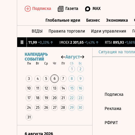
Подписка
Газета
MAX
Глобальные идеи
Бизнес
Экономика
ВЕДЫ
Правила торговли
Идеи управления
Г
Глобальные идеи
Бизнес
Экономик
↑
CNY Бирж.
11,99
+0,33%
↑
IMOEX
2 301,65
+1,43%
↑
RTSI
895,93
+1,68%
Ситуация на топл
КАЛЕНДАРЬ
Август
СОБЫТИЙ
Пн
Вт
Ср
Чт
Пт
Сб
Вс
1
2
3
4
5
6
7
8
9
10
11
12
13
14
15
16
Подписка
17
18
19
20
21
22
23
24
25
26
27
28
29
30
Реклама
31
РФРИТ
6 августа 2026