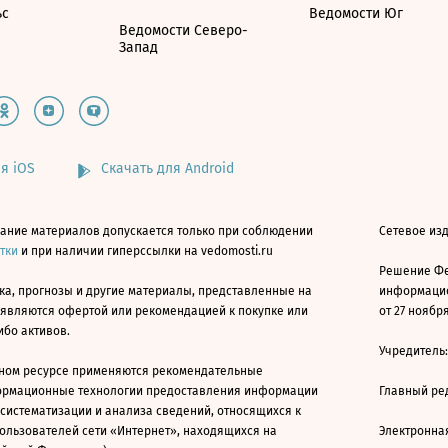
ьс
Ведомости Юг
Ведомости Северо-
Запад
я iOS
Скачать для Android
ание материалов допускается только при соблюдении
Сетевое изд
атки
и при наличии гиперссылки на vedomosti.ru
Решение Фе
ка, прогнозы и другие материалы, представленные на
информацио
 являются офертой или рекомендацией к покупке или
от 27 ноября
ибо активов.
Учредитель
ном ресурсе применяются рекомендательные
ормационные технологии предоставления информации
Главный ре
 систематизации и анализа сведений, относящихся к
ользователей сети «Интернет», находящихся на
Электронна