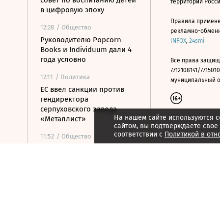
совет по воспитанию детей
территории Росс
в цифровую эпоху
Правила примене
12:28
/ Общество
рекламно-обменно
Руководителю Popcorn
INFOX
,
24smi
Books и Individuum дали 4
года условно
Все права защищ
7712108141/7715010
12:11
/ Политика
муниципальный окр
ЕС ввел санкции против
гендиректора
серпуховского завода
На нашем сайте используются c
«Металлист»
сайтом, вы подтверждаете свое
соответствии с
Политикой в отн
11:52
/ Общество
Минпромторг сохранит
действующий перечень
параллельного импорта
11:52
/
Страна
Кандидат от КПРФ Бушуев
отказался от участия в
выборах, чтобы «остаться