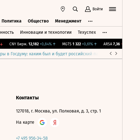
Войти
Политика
Общество
Менеджмент
нность
Инновации и технологии
Техуспех
ть
Политика
Общество
Менеджмент
↓
CNY Бирж.
12,182
+0,84%
↑
MGTS
1 322
+0,61%
↑
ARSA
7,36
-2,39%
↓
ры в Госдуму: каким был и будет российский парламент
Война н
Контакты
127018, г. Москва, ул. Полковая, д. 3, стр. 1
На карте
+7 495 956-34-58