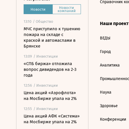
Справочник ко
Новости
Новости
компаний
13:10
/ Общество
Наши проек
МЧС приступило к тушению
пожара на складе с
ВЕДЫ
краской и автомаслами в
Брянске
Город
13:09
/ Инвестиции
«СПБ биржа» отложила
Аналитика
вопрос дивидендов на 2-3
года
Промышленнос
12:56
/ Инвестиции
Наука
Цена акций «Аэрофлота»
на Мосбирже упала на 2%
Здоровье
12:55
/ Инвестиции
Цена акций АФК «Система»
Конференции
на Мосбирже упала на 2%