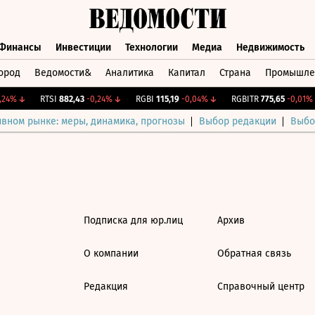
Финансы
Инвестиции
Технологии
Медиа
Недвижимость
ород
Ведомости&
Аналитика
Капитал
Страна
Промышле
а
Финансы
Инвестиции
Технологии
Медиа
Недвижимос
24%
↓
RTSI
882,43
-0,24%
↓
RGBI
115,19
-0,04%
↓
RGBITR
775,65
-0,01%
ивном рынке: меры, динамика, прогнозы
Выбор редакции
Выбо
Подписка для юр.лиц
Архив
О компании
Обратная связь
Редакция
Справочный центр