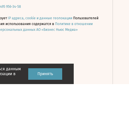
 495 956-34-58
ьзует
IP адреса, cookie и данные геолокации
Пользователей
овия использования содержатся в
Политике в отношении
персональных данных АО «Бизнес Ньюс Медиа»
ься данным
Принять
изации в