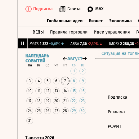
Подписка
Газета
MAX
Глобальные идеи
Бизнес
Экономика
ВЕДЫ
Правила торговли
Идеи управления
Г
Глобальные идеи
Бизнес
Экономик
182
+0,84%
↑
MGTS
1 322
+0,61%
↑
ARSA
7,36
-2,39%
↓
IMOEX
2 280,38
-0,
Ситуация на топл
КАЛЕНДАРЬ
Август
СОБЫТИЙ
Пн
Вт
Ср
Чт
Пт
Сб
Вс
1
2
3
4
5
6
7
8
9
10
11
12
13
14
15
16
Подписка
17
18
19
20
21
22
23
24
25
26
27
28
29
30
Реклама
31
РФРИТ
7 августа 2026