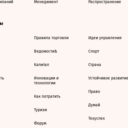
мпаний
Менеджмент
Распространение
ты
Правила торговли
Идеи управления
Ведомости&
Спорт
Капитал
Страна
ть
Инновации и
Устойчивое развити
технологии
Право
Как потратить
Думай
Туризм
Техуспех
Форум