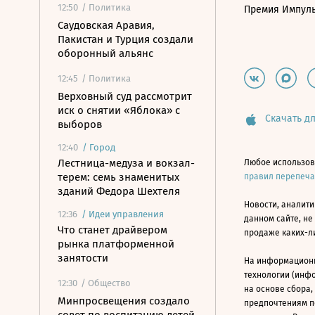
12:50
/ Политика
Премия Импул
Саудовская Аравия,
Пакистан и Турция создали
оборонный альянс
12:45
/ Политика
Верховный суд рассмотрит
иск о снятии «Яблока» с
Скачать дл
выборов
12:40
/
Город
Лестница-медуза и вокзал-
Любое использов
терем: семь знаменитых
правил перепеч
зданий Федора Шехтеля
Новости, аналити
12:36
/
Идеи управления
данном сайте, не
Что станет драйвером
продаже каких-л
рынка платформенной
занятости
На информацион
технологии (инф
12:30
/ Общество
на основе сбора,
Минпросвещения создало
предпочтениям п