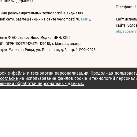
ийской Федерации).
Телефон:
+7
ния рекомендательных технологий в виджетах
й сети, размещенных на сайте vedomosti.ru:
СМИ2
,
Сайт испол
сайта, усл
обработки 
ены © АО Бизнес Ньюс Медиа, ИНН/КПП
01, ОГРН 1027739124775, 127018, г. Москва, вн.тер.г.
уг Марьина Роща, ул. Полковая, д. 3, стр. 1 1999—2026
ookie-файлы и технологии персонализации. Продолжая пользоват
согласие
на использование файлов cookie и технологий персонал
ошении обработки персональных данных.