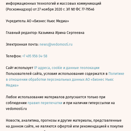
информационных технологий и массовых коммуникаций
(Роскомнадзор) от 27 ноября 2020 г. ЭЛ № ФС 77-79546
Учредитель: АО «Бизнес Ньюс Медиа»
Главный редактор: Казьмина Ирина Сергеевна
Электронная почта:
news@vedomosti.ru
Телефон:
+7 495 956-34-58
Сайт использует
IP адреса, cookie и данные геолокации
Пользователей сайта, условия использования содержатся в
Политике
в отношении обработки персональных данных АО «Бизнес Ньюс
Медиа»
Любое использование материалов допускается только при
соблюдении
правил перепечатки
и при наличии гиперссылки на
vedomosti.ru
Новости, аналитика, прогнозы и другие материалы, представленные
на данном сайте, не являются офертой или рекомендацией к покупке