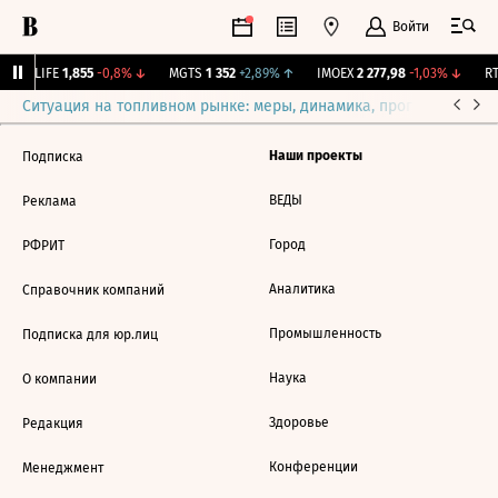
Войти
↑
LIFE
1,855
-0,8%
↓
MGTS
1 352
+2,89%
↑
IMOEX
2 277,98
-1,03%
↓
RT
Ситуация на топливном рынке: меры, динамика, прогнозы
Выб
Наши проекты
Подписка
ВЕДЫ
Реклама
Город
РФРИТ
Аналитика
Справочник компаний
Промышленность
Подписка для юр.лиц
Наука
О компании
Здоровье
Редакция
Конференции
Менеджмент