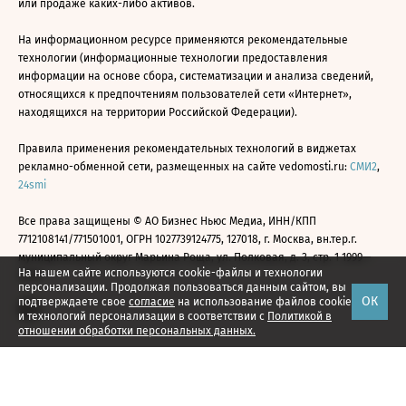
или продаже каких-либо активов.
На информационном ресурсе применяются рекомендательные
технологии (информационные технологии предоставления
информации на основе сбора, систематизации и анализа сведений,
относящихся к предпочтениям пользователей сети «Интернет»,
находящихся на территории Российской Федерации).
Правила применения рекомендательных технологий в виджетах
рекламно-обменной сети, размещенных на сайте vedomosti.ru:
СМИ2
,
24smi
Все права защищены © АО Бизнес Ньюс Медиа, ИНН/КПП
7712108141/771501001, ОГРН 1027739124775, 127018, г. Москва, вн.тер.г.
муниципальный округ Марьина Роща, ул. Полковая, д. 3, стр. 1 1999—
На нашем сайте используются cookie-файлы и технологии
2026
персонализации. Продолжая пользоваться данным сайтом, вы
ОК
подтверждаете свое
согласие
на использование файлов cookie
и технологий персонализации в соответствии с
Политикой в
отношении обработки персональных данных.