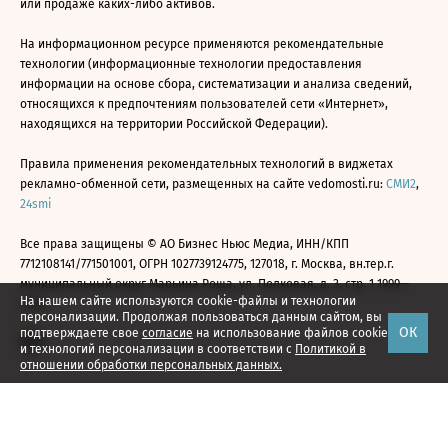
или продаже каких-либо активов.
На информационном ресурсе применяются рекомендательные
технологии (информационные технологии предоставления
информации на основе сбора, систематизации и анализа сведений,
относящихся к предпочтениям пользователей сети «Интернет»,
находящихся на территории Российской Федерации).
Правила применения рекомендательных технологий в виджетах
рекламно-обменной сети, размещенных на сайте vedomosti.ru:
СМИ2
,
24smi
Все права защищены © АО Бизнес Ньюс Медиа, ИНН/КПП
7712108141/771501001, ОГРН 1027739124775, 127018, г. Москва, вн.тер.г.
муниципальный округ Марьина Роща, ул. Полковая, д. 3, стр. 1 1999—
На нашем сайте используются cookie-файлы и технологии
2026
персонализации. Продолжая пользоваться данным сайтом, вы
ОК
подтверждаете свое
согласие
на использование файлов cookie
и технологий персонализации в соответствии с
Политикой в
отношении обработки персональных данных.