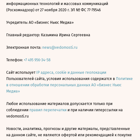
информационных технологий и массовых коммуникаций
(Роскомнадзор) от 27 ноября 2020 г. ЭЛ № ФС 77-79546
Учредитель: АО «Бизнес Ньюс Медиа»
Главный редактор: Казьмина Ирина Сергеевна
Электронная почта:
news@vedomosti.ru
Телефон:
+7 495 956-34-58
Сайт использует
IP адреса, cookie и данные геолокации
Пользователей сайта, условия использования содержатся в
Политике
в отношении обработки персональных данных АО «Бизнес Ньюс
Медиа»
Любое использование материалов допускается только при
соблюдении
правил перепечатки
и при наличии гиперссылки на
vedomosti.ru
Новости, аналитика, прогнозы и другие материалы, представленные
на данном сайте, не являются офертой или рекомендацией к покупке