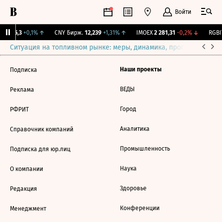
Войти
BI
115,3
+0,1%
↑
CNY Бирж.
12,239
+1,31%
↑
IMOEX
2 281,31
-0,2%
↓
RGBIT
Ситуация на топливном рынке: меры, динамика, прогнозы
Выб
Наши проекты
Подписка
ВЕДЫ
Реклама
Город
РФРИТ
Аналитика
Справочник компаний
Промышленность
Подписка для юр.лиц
Наука
О компании
Здоровье
Редакция
Конференции
Менеджмент