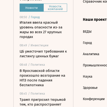
Справочник ко
Новости
Новости
компаний
08:50
/
Город
Наши проек
Италия ввела красный
уровень опасности из-за
ВЕДЫ
жары во всех 27 крупных
городах
Город
08:49
/ Инвестиции
ЦБ ужесточил требования к
Аналитика
листингу ценных бумаг
08:48
/ Политика
Промышленнос
В Ярославской области
произошло возгорание на
Наука
НПЗ после падения
беспилотника
Здоровье
08:45
/ Политика
Конференции
Трамп пригрозил тюрьмой
тем, кто распространяет