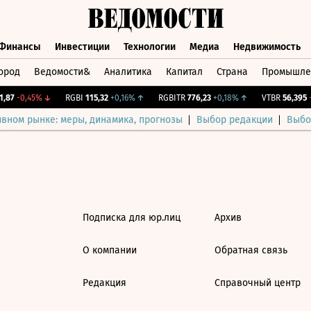
Финансы
Инвестиции
Технологии
Медиа
Недвижимость
ород
Ведомости&
Аналитика
Капитал
Страна
Промышле
а
Финансы
Инвестиции
Технологии
Медиа
Недвижимос
,87
-0,45%
↓
RGBI
115,32
+0,16%
↑
RGBITR
776,23
+0,18%
↑
VTBR
56,395
-
ивном рынке: меры, динамика, прогнозы
Выбор редакции
Выбо
Подписка для юр.лиц
Архив
О компании
Обратная связь
Редакция
Справочный центр