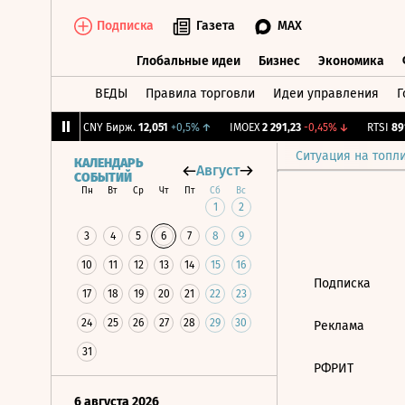
Подписка
Газета
MAX
Глобальные идеи
Бизнес
Экономика
ВЕДЫ
Правила торговли
Идеи управления
Г
Глобальные идеи
Бизнес
Экономик
95
-0,75%
↓
CNY Бирж.
12,051
+0,5%
↑
IMOEX
2 291,23
-0,45%
↓
RTSI
891
Ситуация на топл
КАЛЕНДАРЬ
Август
СОБЫТИЙ
Пн
Вт
Ср
Чт
Пт
Сб
Вс
1
2
3
4
5
6
7
8
9
10
11
12
13
14
15
16
Подписка
17
18
19
20
21
22
23
24
25
26
27
28
29
30
Реклама
31
РФРИТ
6 августа 2026