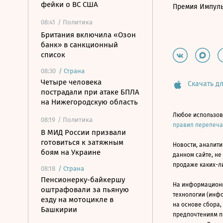
фейки о ВС США
Премия Импул
08:41
/ Политика
Британия включила «Озон
банк» в санкционный
список
08:30
/
Страна
Четыре человека
Скачать дл
пострадали при атаке БПЛА
на Нижегородскую область
Любое использов
08:19
/ Политика
правил перепеч
В МИД России призвали
готовиться к затяжным
Новости, аналити
боям на Украине
данном сайте, не
продаже каких-л
08:18
/
Страна
Пенсионерку-байкершу
На информацион
оштрафовали за пьяную
технологии (инф
езду на мотоцикле в
на основе сбора,
Башкирии
предпочтениям п