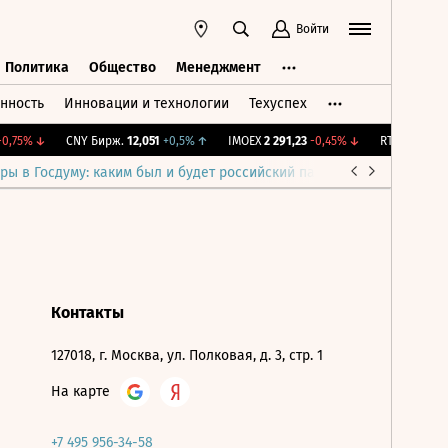
Войти
Политика
Общество
Менеджмент
нность
Инновации и технологии
Техуспех
ть
Политика
Общество
Менеджмент
0,75%
↓
CNY Бирж.
12,051
+0,5%
↑
IMOEX
2 291,23
-0,45%
↓
RTSI
891,87
-
ры в Госдуму: каким был и будет российский парламент
Война н
Контакты
127018, г. Москва, ул. Полковая, д. 3, стр. 1
На карте
+7 495 956-34-58