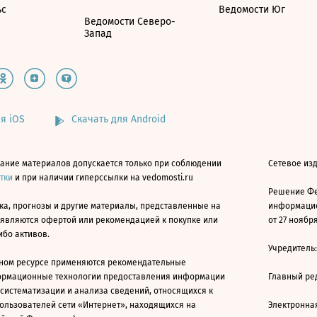
ьс
Ведомости Юг
Ведомости Северо-
Запад
я iOS
Скачать для Android
ание материалов допускается только при соблюдении
Сетевое изд
атки
и при наличии гиперссылки на vedomosti.ru
Решение Фе
ка, прогнозы и другие материалы, представленные на
информацио
 являются офертой или рекомендацией к покупке или
от 27 ноября
ибо активов.
Учредитель
ном ресурсе применяются рекомендательные
ормационные технологии предоставления информации
Главный ре
 систематизации и анализа сведений, относящихся к
ользователей сети «Интернет», находящихся на
Электронна