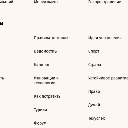
мпаний
Менеджмент
Распространение
ты
Правила торговли
Идеи управления
Ведомости&
Спорт
Капитал
Страна
ть
Инновации и
Устойчивое развити
технологии
Право
Как потратить
Думай
Туризм
Техуспех
Форум