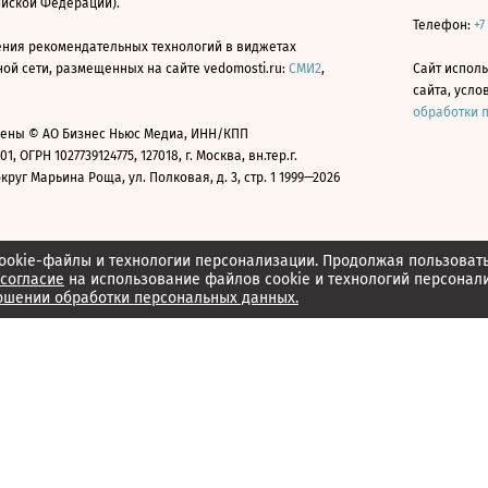
ийской Федерации).
Телефон:
+7
ния рекомендательных технологий в виджетах
й сети, размещенных на сайте vedomosti.ru:
СМИ2
,
Сайт испол
сайта, усл
обработки 
ены © АО Бизнес Ньюс Медиа, ИНН/КПП
01, ОГРН 1027739124775, 127018, г. Москва, вн.тер.г.
уг Марьина Роща, ул. Полковая, д. 3, стр. 1 1999—2026
ookie-файлы и технологии персонализации. Продолжая пользоват
согласие
на использование файлов cookie и технологий персонал
ошении обработки персональных данных.