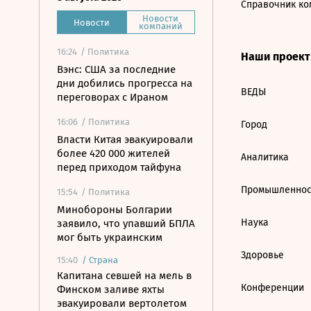
Справочник ко
Новости
Новости
компаний
16:24
/ Политика
Наши проек
Вэнс: США за последние
дни добились прогресса на
ВЕДЫ
переговорах с Ираном
16:06
/ Политика
Город
Власти Китая эвакуировали
более 420 000 жителей
Аналитика
перед приходом тайфуна
Промышленнос
15:54
/ Политика
Минобороны Болгарии
Наука
заявило, что упавший БПЛА
мог быть украинским
Здоровье
15:40
/
Страна
Капитана севшей на мель в
Конференции
Финском заливе яхты
эвакуировали вертолетом