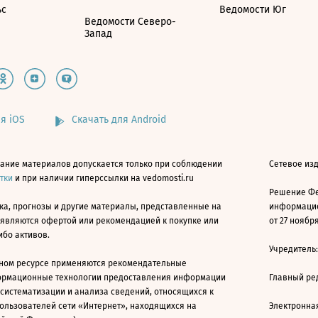
ьс
Ведомости Юг
Ведомости Северо-
Запад
я iOS
Скачать для Android
ание материалов допускается только при соблюдении
Сетевое изд
атки
и при наличии гиперссылки на vedomosti.ru
Решение Фе
ка, прогнозы и другие материалы, представленные на
информацио
 являются офертой или рекомендацией к покупке или
от 27 ноября
ибо активов.
Учредитель
ном ресурсе применяются рекомендательные
ормационные технологии предоставления информации
Главный ре
 систематизации и анализа сведений, относящихся к
ользователей сети «Интернет», находящихся на
Электронна