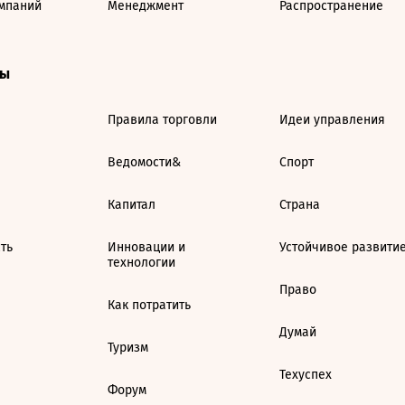
мпаний
Менеджмент
Распространение
ты
Правила торговли
Идеи управления
Ведомости&
Спорт
Капитал
Страна
ть
Инновации и
Устойчивое развити
технологии
Право
Как потратить
Думай
Туризм
Техуспех
Форум