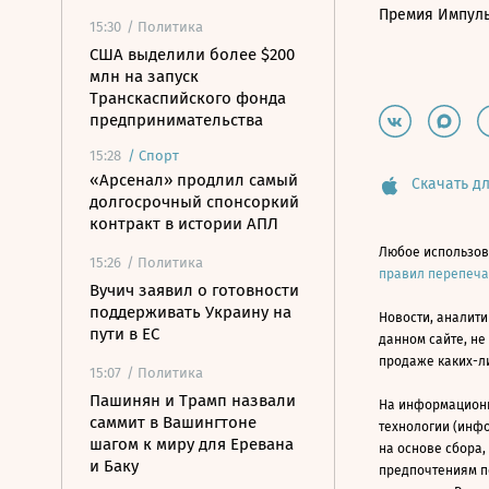
Премия Импул
15:30
/ Политика
США выделили более $200
млн на запуск
Транскаспийского фонда
предпринимательства
15:28
/
Спорт
«Арсенал» продлил самый
Скачать дл
долгосрочный спонсоркий
контракт в истории АПЛ
Любое использов
15:26
/ Политика
правил перепеч
Вучич заявил о готовности
поддерживать Украину на
Новости, аналити
пути в ЕС
данном сайте, не
продаже каких-л
15:07
/ Политика
Пашинян и Трамп назвали
На информацион
саммит в Вашингтоне
технологии (инф
шагом к миру для Еревана
на основе сбора,
и Баку
предпочтениям п