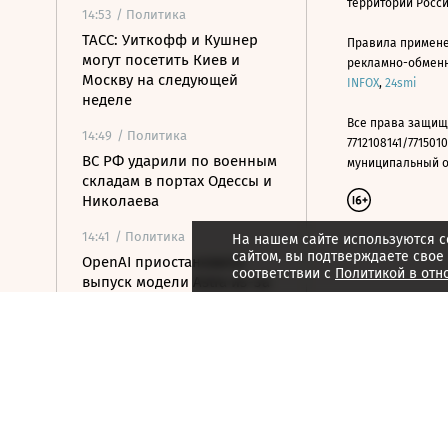
территории Росс
14:53
/ Политика
ТАСС: Уиткофф и Кушнер
Правила примене
могут посетить Киев и
рекламно-обменно
Москву на следующей
INFOX
,
24smi
неделе
Все права защищ
14:49
/ Политика
7712108141/7715010
ВС РФ ударили по военным
муниципальный окр
складам в портах Одессы и
Николаева
14:41
/ Политика
На нашем сайте используются c
сайтом, вы подтверждаете свое
OpenAI приостановила
соответствии с
Политикой в отн
выпуск модели Astra из-за
киберугроз
14:25
/ Политика
ОАЭ обвинили Иран в
ракетной атаке на судно
нефтекомпании ADNOC
14:15
/ Общество