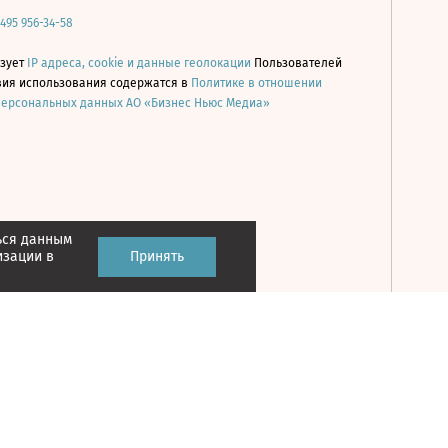
 495 956-34-58
ьзует
IP адреса, cookie и данные геолокации
Пользователей
овия использования содержатся в
Политике в отношении
персональных данных АО «Бизнес Ньюс Медиа»
ься данным
Принять
изации в