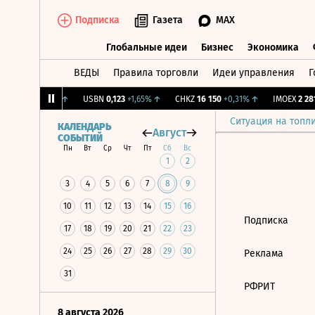
Подписка
Газета
MAX
Глобальные идеи
Бизнес
Экономика
ВЕДЫ
Правила торговли
Идеи управления
Г
Глобальные идеи
Бизнес
Экономик
.
12,239
+1,31%
↑
USBN
0,123
+1,65%
↑
CHKZ
16 150
+0,31%
↑
IMOEX
2 281,
Ситуация на топл
КАЛЕНДАРЬ
Август
СОБЫТИЙ
Пн
Вт
Ср
Чт
Пт
Сб
Вс
1
2
3
4
5
6
7
8
9
10
11
12
13
14
15
16
Подписка
17
18
19
20
21
22
23
24
25
26
27
28
29
30
Реклама
31
РФРИТ
8 августа 2026