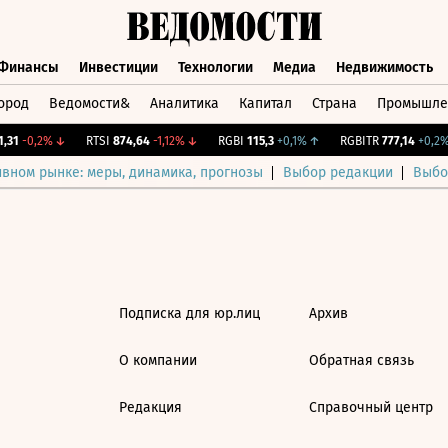
Финансы
Инвестиции
Технологии
Медиа
Недвижимость
ород
Ведомости&
Аналитика
Капитал
Страна
Промышле
а
Финансы
Инвестиции
Технологии
Медиа
Недвижимос
31
-0,2%
↓
RTSI
874,64
-1,12%
↓
RGBI
115,3
+0,1%
↑
RGBITR
777,14
+0,2%
ивном рынке: меры, динамика, прогнозы
Выбор редакции
Выбо
Подписка для юр.лиц
Архив
О компании
Обратная связь
Редакция
Справочный центр