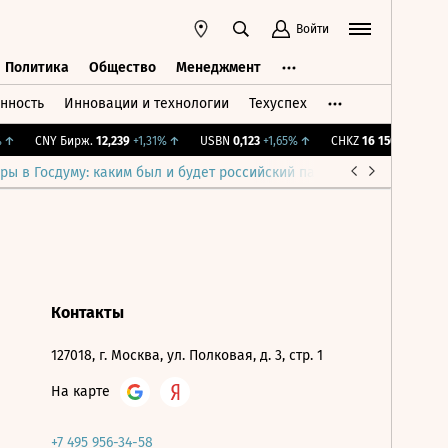
Войти
Политика
Общество
Менеджмент
нность
Инновации и технологии
Техуспех
ть
Политика
Общество
Менеджмент
↑
CNY Бирж.
12,239
+1,31%
↑
USBN
0,123
+1,65%
↑
CHKZ
16 150
+0,31%
↑
ры в Госдуму: каким был и будет российский парламент
Война н
Контакты
127018, г. Москва, ул. Полковая, д. 3, стр. 1
На карте
+7 495 956-34-58