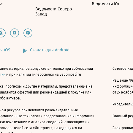
ьс
Ведомости Юг
Ведомости Северо-
Запад
я iOS
Скачать для Android
ание материалов допускается только при соблюдении
Сетевое изд
атки
и при наличии гиперссылки на vedomosti.ru
Решение Фе
ка, прогнозы и другие материалы, представленные на
информацио
 являются офертой или рекомендацией к покупке или
от 27 ноября
ибо активов.
Учредитель
ном ресурсе применяются рекомендательные
ормационные технологии предоставления информации
Главный ре
 систематизации и анализа сведений, относящихся к
ользователей сети «Интернет», находящихся на
Электронна