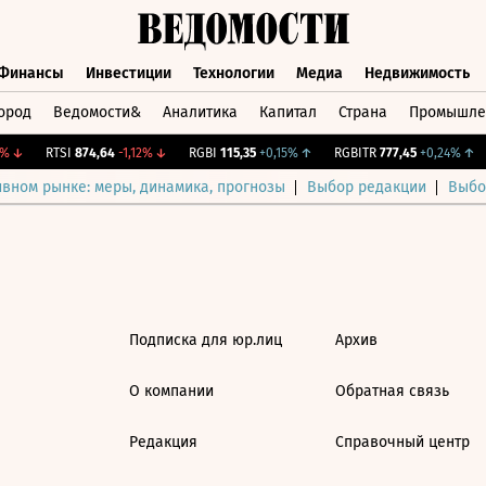
Финансы
Инвестиции
Технологии
Медиа
Недвижимость
ород
Ведомости&
Аналитика
Капитал
Страна
Промышле
а
Финансы
Инвестиции
Технологии
Медиа
Недвижимос
↓
RTSI
874,64
-1,12%
↓
RGBI
115,35
+0,15%
↑
RGBITR
777,45
+0,24%
↑
ивном рынке: меры, динамика, прогнозы
Выбор редакции
Выбо
Подписка для юр.лиц
Архив
О компании
Обратная связь
Редакция
Справочный центр