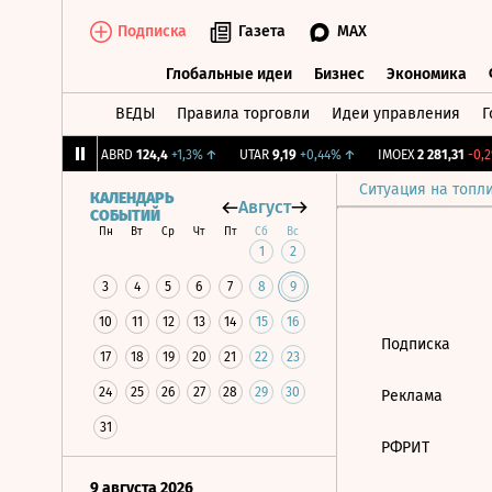
Подписка
Газета
MAX
Глобальные идеи
Бизнес
Экономика
ВЕДЫ
Правила торговли
Идеи управления
Г
Глобальные идеи
Бизнес
Экономик
239
+1,31%
↑
ABRD
124,4
+1,3%
↑
UTAR
9,19
+0,44%
↑
IMOEX
2 281,31
-0,2%
Ситуация на топл
КАЛЕНДАРЬ
Август
СОБЫТИЙ
Пн
Вт
Ср
Чт
Пт
Сб
Вс
1
2
3
4
5
6
7
8
9
10
11
12
13
14
15
16
Подписка
17
18
19
20
21
22
23
24
25
26
27
28
29
30
Реклама
31
РФРИТ
9 августа 2026