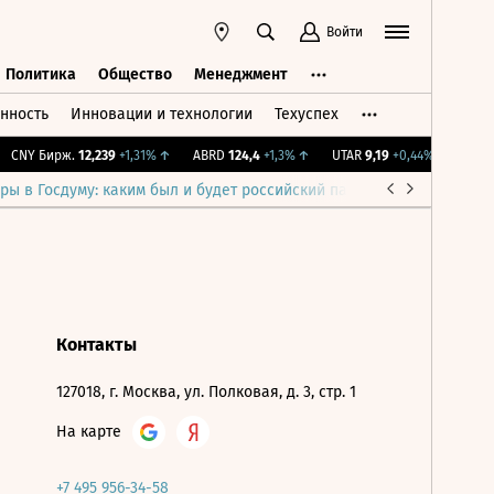
Войти
Политика
Общество
Менеджмент
нность
Инновации и технологии
Техуспех
ть
Политика
Общество
Менеджмент
CNY Бирж.
12,239
+1,31%
↑
ABRD
124,4
+1,3%
↑
UTAR
9,19
+0,44%
↑
IMOE
ры в Госдуму: каким был и будет российский парламент
Война н
Контакты
127018, г. Москва, ул. Полковая, д. 3, стр. 1
На карте
+7 495 956-34-58