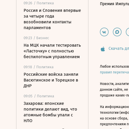
09:26
/ Политика
Премия Импул
Россия и Словения впервые
за четыре года
возобновили контакты
парламентов
09:23
/ Бизнес
На МЦК начали тестировать
Скачать дл
«Ласточку» с полностью
беспилотным управлением
Любое использов
09:18
/ Политика
правил перепеч
Российские войска заняли
Васютинское и Торецкое в
Новости, аналити
ДНР
данном сайте, не
продаже каких-л
09:05
/ Политика
Захарова: японские
На информацион
политики делают вид, что
технологии (инф
атомные бомбы упали с
на основе сбора,
НЛО
предпочтениям п