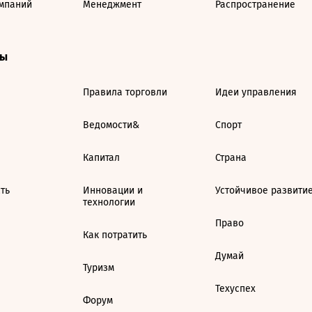
мпаний
Менеджмент
Распространение
ты
Правила торговли
Идеи управления
Ведомости&
Спорт
Капитал
Страна
ть
Инновации и
Устойчивое развити
технологии
Право
Как потратить
Думай
Туризм
Техуспех
Форум