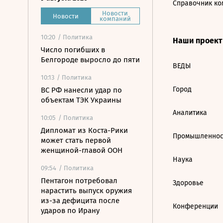
Справочник ко
Новости
Новости
компаний
10:20
/ Политика
Наши проек
Число погибших в
Белгороде выросло до пяти
ВЕДЫ
10:13
/ Политика
Город
ВС РФ нанесли удар по
объектам ТЭК Украины
Аналитика
10:05
/ Политика
Дипломат из Коста-Рики
Промышленнос
может стать первой
женщиной-главой ООН
Наука
09:54
/ Политика
Пентагон потребовал
Здоровье
нарастить выпуск оружия
из-за дефицита после
Конференции
ударов по Ирану