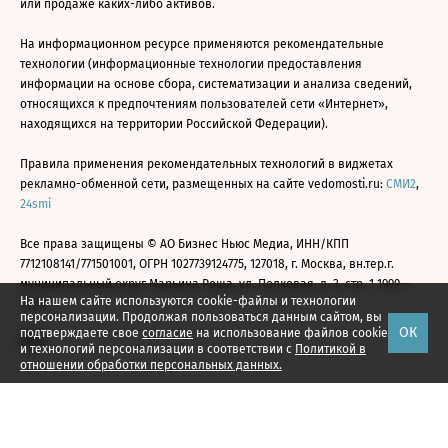
или продаже каких-либо активов.
На информационном ресурсе применяются рекомендательные
технологии (информационные технологии предоставления
информации на основе сбора, систематизации и анализа сведений,
относящихся к предпочтениям пользователей сети «Интернет»,
находящихся на территории Российской Федерации).
Правила применения рекомендательных технологий в виджетах
рекламно-обменной сети, размещенных на сайте vedomosti.ru:
СМИ2
,
24smi
Все права защищены © АО Бизнес Ньюс Медиа, ИНН/КПП
7712108141/771501001, ОГРН 1027739124775, 127018, г. Москва, вн.тер.г.
муниципальный округ Марьина Роща, ул. Полковая, д. 3, стр. 1 1999—
На нашем сайте используются cookie-файлы и технологии
2026
персонализации. Продолжая пользоваться данным сайтом, вы
ОК
подтверждаете свое
согласие
на использование файлов cookie
и технологий персонализации в соответствии с
Политикой в
отношении обработки персональных данных.