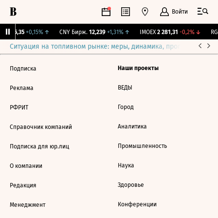
Войти
BI
115,35
+0,15%
↑
CNY Бирж.
12,239
+1,31%
↑
IMOEX
2 281,31
-0,2%
↓
RGB
Ситуация на топливном рынке: меры, динамика, прогнозы
Выб
Наши проекты
Подписка
ВЕДЫ
Реклама
Город
РФРИТ
Аналитика
Справочник компаний
Промышленность
Подписка для юр.лиц
Наука
О компании
Здоровье
Редакция
Конференции
Менеджмент