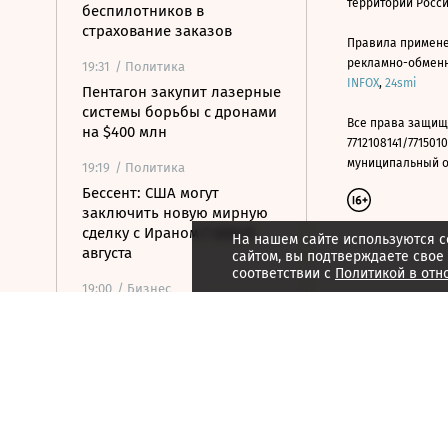
территории Росс
беспилотников в
страхование заказов
Правила примене
рекламно-обменно
19:31
/ Политика
INFOX
,
24smi
Пентагон закупит лазерные
системы борьбы с дронами
Все права защищ
на $400 млн
7712108141/7715010
муниципальный окр
19:19
/ Политика
Бессент: США могут
заключить новую мирную
сделку с Ираном 7 или 8
На нашем сайте используются c
августа
сайтом, вы подтверждаете свое
соответствии с
Политикой в отн
19:00
/ Бизнес
Аукцион по продаже
Рижского вокзала вновь не
состоялся
18:44
/ Политика
В Раде призвали Федорова
отправиться служить в ВСУ