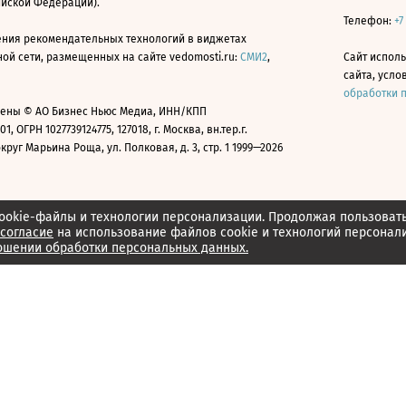
ийской Федерации).
Телефон:
+7
ния рекомендательных технологий в виджетах
й сети, размещенных на сайте vedomosti.ru:
СМИ2
,
Сайт испол
сайта, усл
обработки 
ены © АО Бизнес Ньюс Медиа, ИНН/КПП
01, ОГРН 1027739124775, 127018, г. Москва, вн.тер.г.
уг Марьина Роща, ул. Полковая, д. 3, стр. 1 1999—2026
ookie-файлы и технологии персонализации. Продолжая пользоват
согласие
на использование файлов cookie и технологий персонал
ошении обработки персональных данных.