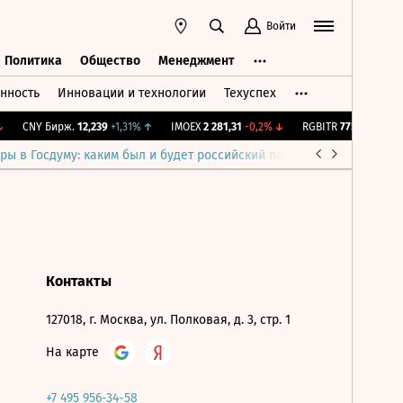
Войти
Политика
Общество
Менеджмент
нность
Инновации и технологии
Техуспех
ть
Политика
Общество
Менеджмент
CNY Бирж.
12,239
+1,31%
↑
IMOEX
2 281,31
-0,2%
↓
RGBITR
775,48
-0,03%
ры в Госдуму: каким был и будет российский парламент
Война н
Контакты
127018, г. Москва, ул. Полковая, д. 3, стр. 1
На карте
+7 495 956-34-58