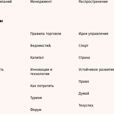
мпаний
Менеджмент
Распространение
ты
Правила торговли
Идеи управления
Ведомости&
Спорт
Капитал
Страна
ть
Инновации и
Устойчивое развити
технологии
Право
Как потратить
Думай
Туризм
Техуспех
Форум