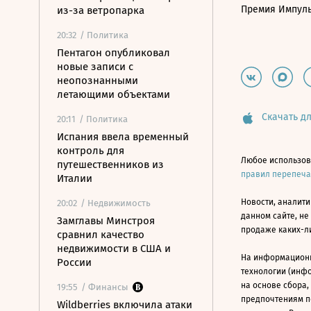
Премия Импул
из-за ветропарка
20:32
/ Политика
Пентагон опубликовал
новые записи с
неопознанными
летающими объектами
Скачать дл
20:11
/ Политика
Испания ввела временный
контроль для
Любое использов
путешественников из
правил перепеч
Италии
Новости, аналити
20:02
/ Недвижимость
данном сайте, не
Замглавы Минстроя
продаже каких-л
сравнил качество
недвижимости в США и
На информацион
России
технологии (инф
на основе сбора,
19:55
/ Финансы
предпочтениям п
Wildberries включила атаки