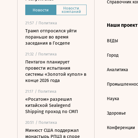
Справочник ко
Новости
Новости
компаний
21:57
/ Политика
Наши проек
Трамп отпросился уйти
пораньше во время
ВЕДЫ
заседания в Госдепе
21:32
/ Политика
Город
Пентагон планирует
провести испытания
Аналитика
системы «Золотой купол» в
конце 2026 года
Промышленнос
21:17
/ Политика
Наука
«Росатом» разрешил
китайской Sealegend
Shipping проход по СМП
Здоровье
20:51
/ Политика
Конференции
Минюст США поддержал
монастырь РПЦЗ в споре