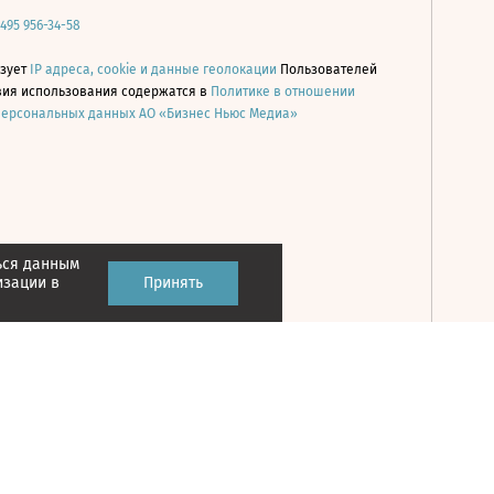
 495 956-34-58
ьзует
IP адреса, cookie и данные геолокации
Пользователей
овия использования содержатся в
Политике в отношении
персональных данных АО «Бизнес Ньюс Медиа»
ься данным
Принять
изации в