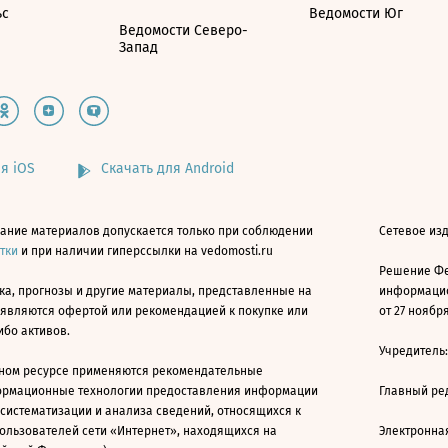
ьс
Ведомости Юг
Ведомости Северо-
Запад
я iOS
Скачать для Android
ание материалов допускается только при соблюдении
Сетевое изд
атки
и при наличии гиперссылки на vedomosti.ru
Решение Фе
ка, прогнозы и другие материалы, представленные на
информацио
 являются офертой или рекомендацией к покупке или
от 27 ноября
ибо активов.
Учредитель
ном ресурсе применяются рекомендательные
ормационные технологии предоставления информации
Главный ре
 систематизации и анализа сведений, относящихся к
ользователей сети «Интернет», находящихся на
Электронна