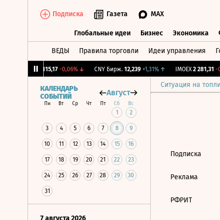
Подписка
Газета
MAX
Глобальные идеи
Бизнес
Экономика
ВЕДЫ
Правила торговли
Идеи управления
Г
Глобальные идеи
Бизнес
Экономик
12%
↓
RGBI
115,17
-0,06%
↓
CNY Бирж.
12,239
+1,31%
↑
IMOEX
2 281,31
-0
Ситуация на топл
КАЛЕНДАРЬ
Август
СОБЫТИЙ
Пн
Вт
Ср
Чт
Пт
Сб
Вс
1
2
3
4
5
6
7
8
9
10
11
12
13
14
15
16
Подписка
17
18
19
20
21
22
23
24
25
26
27
28
29
30
Реклама
31
РФРИТ
7 августа 2026