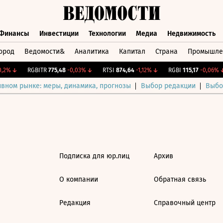
Финансы
Инвестиции
Технологии
Медиа
Недвижимость
ород
Ведомости&
Аналитика
Капитал
Страна
Промышле
а
Финансы
Инвестиции
Технологии
Медиа
Недвижимос
,2%
↓
RGBITR
775,48
-0,03%
↓
RTSI
874,64
-1,12%
↓
RGBI
115,17
-0,06%
↓
ивном рынке: меры, динамика, прогнозы
Выбор редакции
Выбо
Подписка для юр.лиц
Архив
О компании
Обратная связь
Редакция
Справочный центр