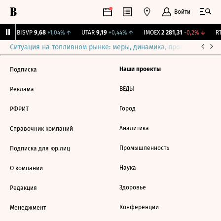
Войти
↑
BISVP
9,68
+1,04%
↑
UTAR
9,19
+0,44%
↑
IMOEX
2 281,31
-0,2%
↓
RT
Ситуация на топливном рынке: меры, динамика, прогнозы
Выб
Наши проекты
Подписка
ВЕДЫ
Реклама
Город
РФРИТ
Аналитика
Справочник компаний
Промышленность
Подписка для юр.лиц
Наука
О компании
Здоровье
Редакция
Конференции
Менеджмент