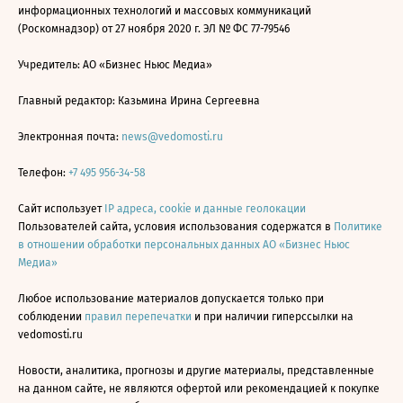
информационных технологий и массовых коммуникаций
(Роскомнадзор) от 27 ноября 2020 г. ЭЛ № ФС 77-79546
Учредитель: АО «Бизнес Ньюс Медиа»
Главный редактор: Казьмина Ирина Сергеевна
Электронная почта:
news@vedomosti.ru
Телефон:
+7 495 956-34-58
Сайт использует
IP адреса, cookie и данные геолокации
Пользователей сайта, условия использования содержатся в
Политике
в отношении обработки персональных данных АО «Бизнес Ньюс
Медиа»
Любое использование материалов допускается только при
соблюдении
правил перепечатки
и при наличии гиперссылки на
vedomosti.ru
Новости, аналитика, прогнозы и другие материалы, представленные
на данном сайте, не являются офертой или рекомендацией к покупке