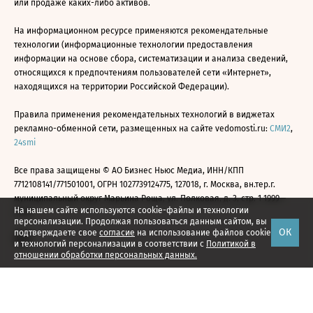
или продаже каких-либо активов.
На информационном ресурсе применяются рекомендательные
технологии (информационные технологии предоставления
информации на основе сбора, систематизации и анализа сведений,
относящихся к предпочтениям пользователей сети «Интернет»,
находящихся на территории Российской Федерации).
Правила применения рекомендательных технологий в виджетах
рекламно-обменной сети, размещенных на сайте vedomosti.ru:
СМИ2
,
24smi
Все права защищены © АО Бизнес Ньюс Медиа, ИНН/КПП
7712108141/771501001, ОГРН 1027739124775, 127018, г. Москва, вн.тер.г.
муниципальный округ Марьина Роща, ул. Полковая, д. 3, стр. 1 1999—
На нашем сайте используются cookie-файлы и технологии
2026
персонализации. Продолжая пользоваться данным сайтом, вы
ОК
подтверждаете свое
согласие
на использование файлов cookie
и технологий персонализации в соответствии с
Политикой в
отношении обработки персональных данных.