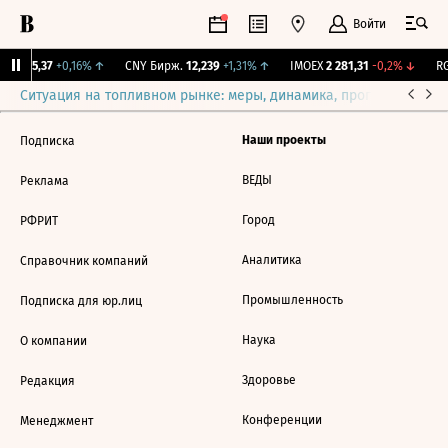
Войти
BI
115,37
+0,16%
↑
CNY Бирж.
12,239
+1,31%
↑
IMOEX
2 281,31
-0,2%
↓
RG
Ситуация на топливном рынке: меры, динамика, прогнозы
Выб
Наши проекты
Подписка
ВЕДЫ
Реклама
Город
РФРИТ
Аналитика
Справочник компаний
Промышленность
Подписка для юр.лиц
Наука
О компании
Здоровье
Редакция
Конференции
Менеджмент