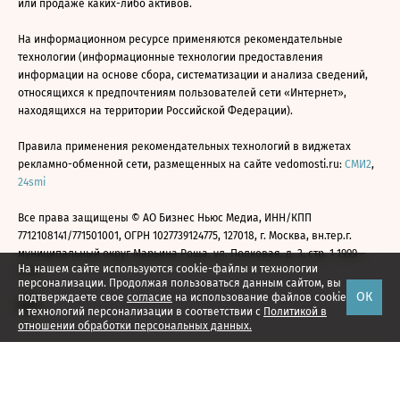
или продаже каких-либо активов.
На информационном ресурсе применяются рекомендательные
технологии (информационные технологии предоставления
информации на основе сбора, систематизации и анализа сведений,
относящихся к предпочтениям пользователей сети «Интернет»,
находящихся на территории Российской Федерации).
Правила применения рекомендательных технологий в виджетах
рекламно-обменной сети, размещенных на сайте vedomosti.ru:
СМИ2
,
24smi
Все права защищены © АО Бизнес Ньюс Медиа, ИНН/КПП
7712108141/771501001, ОГРН 1027739124775, 127018, г. Москва, вн.тер.г.
муниципальный округ Марьина Роща, ул. Полковая, д. 3, стр. 1 1999—
На нашем сайте используются cookie-файлы и технологии
2026
персонализации. Продолжая пользоваться данным сайтом, вы
ОК
подтверждаете свое
согласие
на использование файлов cookie
и технологий персонализации в соответствии с
Политикой в
отношении обработки персональных данных.