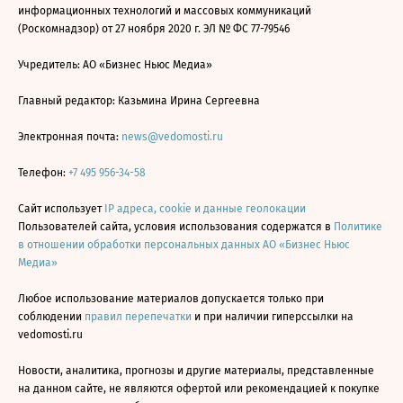
информационных технологий и массовых коммуникаций
(Роскомнадзор) от 27 ноября 2020 г. ЭЛ № ФС 77-79546
Учредитель: АО «Бизнес Ньюс Медиа»
Главный редактор: Казьмина Ирина Сергеевна
Электронная почта:
news@vedomosti.ru
Телефон:
+7 495 956-34-58
Сайт использует
IP адреса, cookie и данные геолокации
Пользователей сайта, условия использования содержатся в
Политике
в отношении обработки персональных данных АО «Бизнес Ньюс
Медиа»
Любое использование материалов допускается только при
соблюдении
правил перепечатки
и при наличии гиперссылки на
vedomosti.ru
Новости, аналитика, прогнозы и другие материалы, представленные
на данном сайте, не являются офертой или рекомендацией к покупке