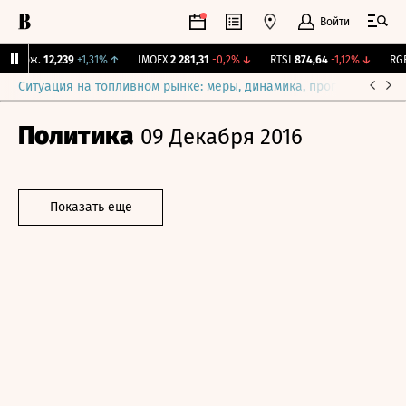
Войти
 Бирж.
12,239
+1,31%
↑
IMOEX
2 281,31
-0,2%
↓
RTSI
874,64
-1,12%
↓
RGBI
Ситуация на топливном рынке: меры, динамика, прогнозы
Выб
Политика
09 Декабря 2016
Показать еще