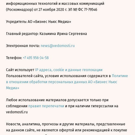
информационных технологий и массовых коммуникаций
(Роскомнадзор) от 27 ноября 2020 г. ЭЛ № ФС 77-79546
Учредитель: АО «Бизнес Ньюс Медиа»
Главный редактор: Казьмина Ирина Сергеевна
Электронная почта:
news@vedomosti.ru
Телефон:
+7 495 956-34-58
Сайт использует
IP адреса, cookie и данные геолокации
Пользователей сайта, условия использования содержатся в
Политике
в отношении обработки персональных данных АО «Бизнес Ньюс
Медиа»
Любое использование материалов допускается только при
соблюдении
правил перепечатки
и при наличии гиперссылки на
vedomosti.ru
Новости, аналитика, прогнозы и другие материалы, представленные
на данном сайте, не являются офертой или рекомендацией к покупке