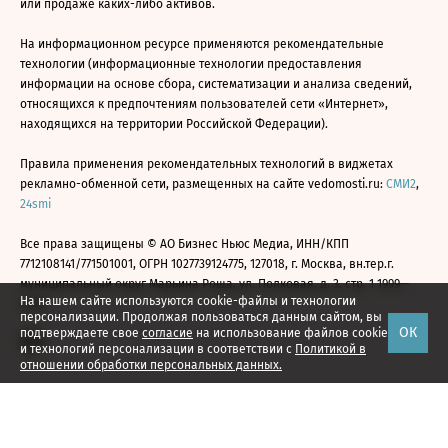
или продаже каких-либо активов.
На информационном ресурсе применяются рекомендательные
технологии (информационные технологии предоставления
информации на основе сбора, систематизации и анализа сведений,
относящихся к предпочтениям пользователей сети «Интернет»,
находящихся на территории Российской Федерации).
Правила применения рекомендательных технологий в виджетах
рекламно-обменной сети, размещенных на сайте vedomosti.ru:
СМИ2
,
24smi
Все права защищены © АО Бизнес Ньюс Медиа, ИНН/КПП
7712108141/771501001, ОГРН 1027739124775, 127018, г. Москва, вн.тер.г.
муниципальный округ Марьина Роща, ул. Полковая, д. 3, стр. 1 1999—
На нашем сайте используются cookie-файлы и технологии
2026
персонализации. Продолжая пользоваться данным сайтом, вы
ОК
подтверждаете свое
согласие
на использование файлов cookie
и технологий персонализации в соответствии с
Политикой в
отношении обработки персональных данных.