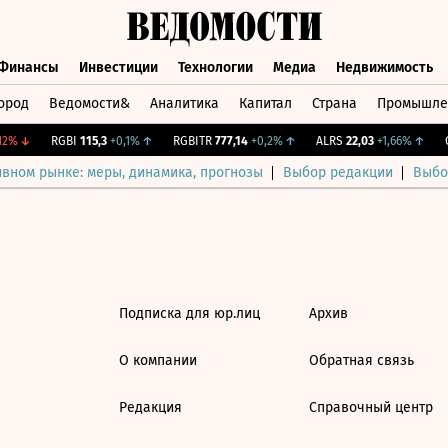
Финансы
Инвестиции
Технологии
Медиа
Недвижимость
ород
Ведомости&
Аналитика
Капитал
Страна
Промышле
а
Финансы
Инвестиции
Технологии
Медиа
Недвижимос
2%
↓
RGBI
115,3
+0,1%
↑
RGBITR
777,14
+0,2%
↑
ALRS
22,03
+1,66%
↑
C
ивном рынке: меры, динамика, прогнозы
Выбор редакции
Выбо
Подписка для юр.лиц
Архив
О компании
Обратная связь
Редакция
Справочный центр