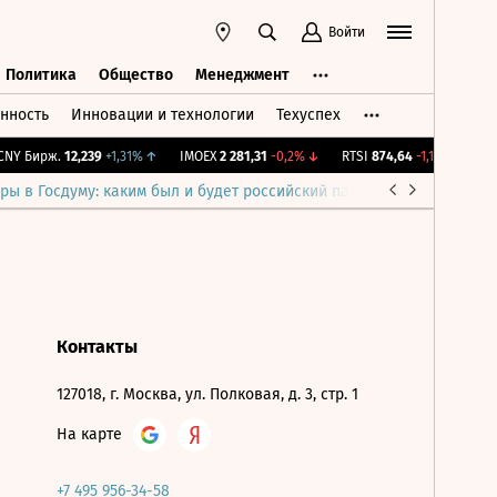
Войти
Политика
Общество
Менеджмент
нность
Инновации и технологии
Техуспех
ть
Политика
Общество
Менеджмент
NY Бирж.
12,239
+1,31%
↑
IMOEX
2 281,31
-0,2%
↓
RTSI
874,64
-1,12%
↓
RG
ры в Госдуму: каким был и будет российский парламент
Война н
Контакты
127018, г. Москва, ул. Полковая, д. 3, стр. 1
На карте
+7 495 956-34-58