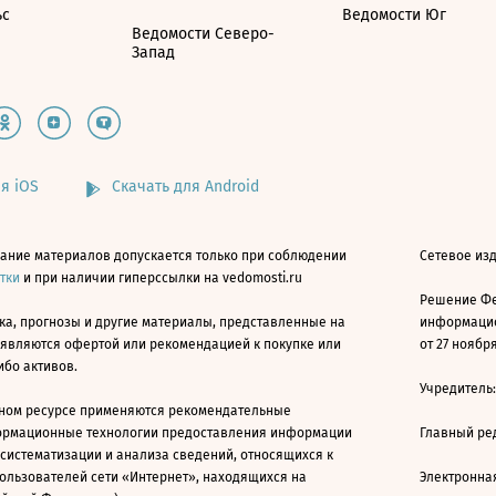
ьс
Ведомости Юг
Ведомости Северо-
Запад
я iOS
Скачать для Android
ание материалов допускается только при соблюдении
Сетевое изд
атки
и при наличии гиперссылки на vedomosti.ru
Решение Фе
ка, прогнозы и другие материалы, представленные на
информацио
 являются офертой или рекомендацией к покупке или
от 27 ноября
ибо активов.
Учредитель
ном ресурсе применяются рекомендательные
ормационные технологии предоставления информации
Главный ре
 систематизации и анализа сведений, относящихся к
ользователей сети «Интернет», находящихся на
Электронна