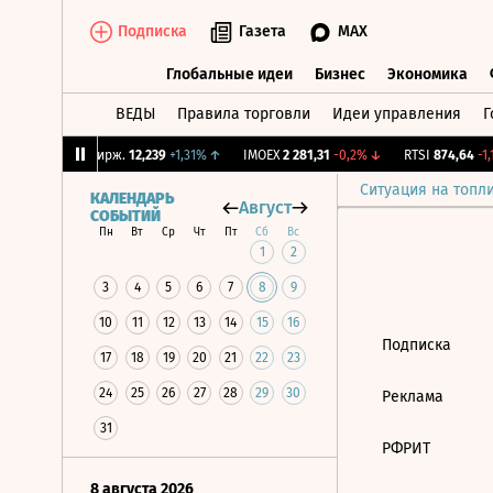
Подписка
Газета
MAX
Глобальные идеи
Бизнес
Экономика
ВЕДЫ
Правила торговли
Идеи управления
Г
Глобальные идеи
Бизнес
Экономик
66%
↑
CNY Бирж.
12,239
+1,31%
↑
IMOEX
2 281,31
-0,2%
↓
RTSI
874,64
-1,1
Ситуация на топл
КАЛЕНДАРЬ
Август
СОБЫТИЙ
Пн
Вт
Ср
Чт
Пт
Сб
Вс
1
2
3
4
5
6
7
8
9
10
11
12
13
14
15
16
Подписка
17
18
19
20
21
22
23
24
25
26
27
28
29
30
Реклама
31
РФРИТ
8 августа 2026