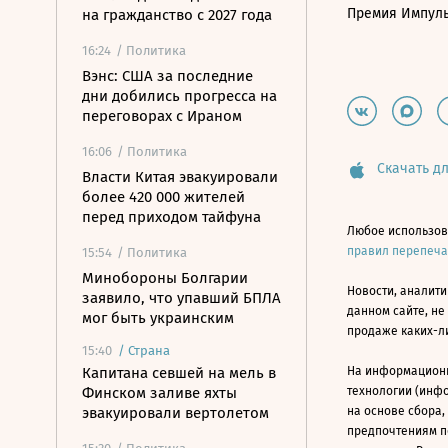
Премия Импул
на гражданство с 2027 года
16:24
/ Политика
Вэнс: США за последние
дни добились прогресса на
переговорах с Ираном
16:06
/ Политика
Скачать дл
Власти Китая эвакуировали
более 420 000 жителей
перед приходом тайфуна
Любое использов
правил перепеч
15:54
/ Политика
Минобороны Болгарии
Новости, аналити
заявило, что упавший БПЛА
данном сайте, не
мог быть украинским
продаже каких-л
15:40
/
Страна
Капитана севшей на мель в
На информацион
Финском заливе яхты
технологии (инф
эвакуировали вертолетом
на основе сбора,
предпочтениям п