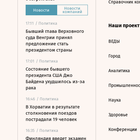
Справочник ко
Новости
Новости
компаний
17:11
/ Политика
Наши проек
Бывший глава Верховного
суда Венгрии принял
ВЕДЫ
предложение стать
президентом страны
Город
17:01
/ Политика
Состояние бывшего
Аналитика
президента США Джо
Байдена ухудшилось из-за
Промышленнос
рака
16:46
/ Политика
Наука
В Хорватии в результате
столкновения поездов
Здоровье
пострадали 19 человек
Конференции
16:35
/ Политика
Финляндия введет экзамен