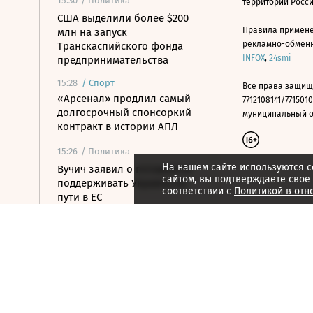
15:30
/ Политика
территории Росс
США выделили более $200
Правила примене
млн на запуск
рекламно-обменно
Транскаспийского фонда
INFOX
,
24smi
предпринимательства
15:28
/
Спорт
Все права защищ
«Арсенал» продлил самый
7712108141/7715010
долгосрочный спонсоркий
муниципальный окр
контракт в истории АПЛ
15:26
/ Политика
На нашем сайте используются c
Вучич заявил о готовности
сайтом, вы подтверждаете свое
поддерживать Украину на
соответствии с
Политикой в отн
пути в ЕС
15:07
/ Политика
Пашинян и Трамп назвали
саммит в Вашингтоне
шагом к миру для Еревана
и Баку
14:53
/ Политика