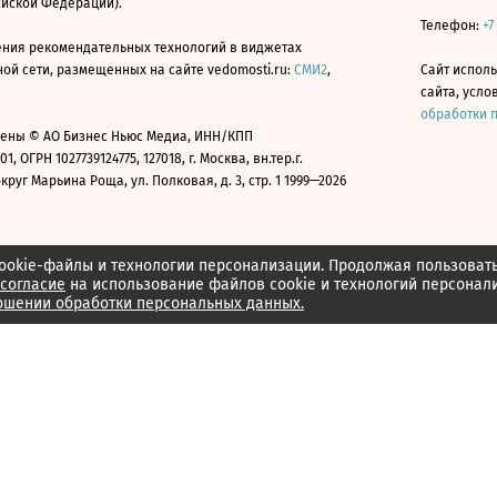
ийской Федерации).
Телефон:
+7
ния рекомендательных технологий в виджетах
й сети, размещенных на сайте vedomosti.ru:
СМИ2
,
Сайт испол
сайта, усл
обработки 
ены © АО Бизнес Ньюс Медиа, ИНН/КПП
01, ОГРН 1027739124775, 127018, г. Москва, вн.тер.г.
уг Марьина Роща, ул. Полковая, д. 3, стр. 1 1999—2026
ookie-файлы и технологии персонализации. Продолжая пользоват
согласие
на использование файлов cookie и технологий персонал
ошении обработки персональных данных.