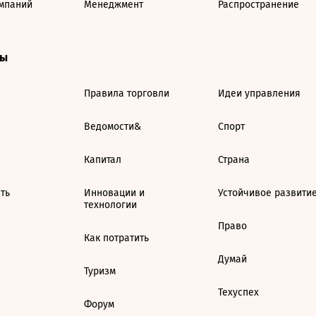
мпаний
Менеджмент
Распространение
ты
Правила торговли
Идеи управления
Ведомости&
Спорт
Капитал
Страна
ть
Инновации и
Устойчивое развити
технологии
Право
Как потратить
Думай
Туризм
Техуспех
Форум