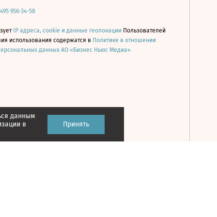
 495 956-34-58
ьзует
IP адреса, cookie и данные геолокации
Пользователей
овия использования содержатся в
Политике в отношении
персональных данных АО «Бизнес Ньюс Медиа»
ься данным
Принять
изации в