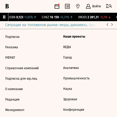
Войти
↑
USBN
0,123
+1,65%
↑
CHKZ
16 150
+0,31%
↑
IMOEX
2 281,31
-0,2%
↓
R
Ситуация на топливном рынке: меры, динамика, прогнозы
Выб
Наши проекты
Подписка
ВЕДЫ
Реклама
Город
РФРИТ
Аналитика
Справочник компаний
Промышленность
Подписка для юр.лиц
Наука
О компании
Здоровье
Редакция
Конференции
Менеджмент