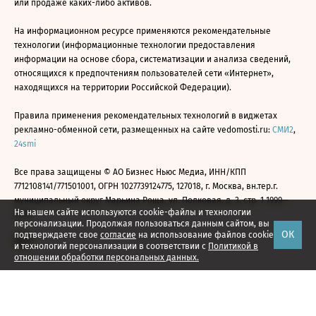
или продаже каких-либо активов.
На информационном ресурсе применяются рекомендательные
технологии (информационные технологии предоставления
информации на основе сбора, систематизации и анализа сведений,
относящихся к предпочтениям пользователей сети «Интернет»,
находящихся на территории Российской Федерации).
Правила применения рекомендательных технологий в виджетах
рекламно-обменной сети, размещенных на сайте vedomosti.ru:
СМИ2
,
24smi
Все права защищены © АО Бизнес Ньюс Медиа, ИНН/КПП
7712108141/771501001, ОГРН 1027739124775, 127018, г. Москва, вн.тер.г.
муниципальный округ Марьина Роща, ул. Полковая, д. 3, стр. 1 1999—
На нашем сайте используются cookie-файлы и технологии
2026
персонализации. Продолжая пользоваться данным сайтом, вы
ОК
подтверждаете свое
согласие
на использование файлов cookie
и технологий персонализации в соответствии с
Политикой в
отношении обработки персональных данных.