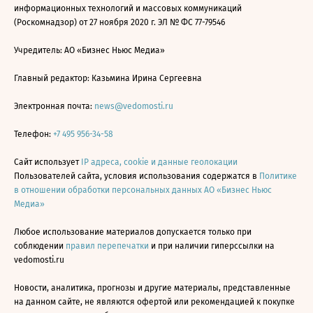
информационных технологий и массовых коммуникаций
(Роскомнадзор) от 27 ноября 2020 г. ЭЛ № ФС 77-79546
Учредитель: АО «Бизнес Ньюс Медиа»
Главный редактор: Казьмина Ирина Сергеевна
Электронная почта:
news@vedomosti.ru
Телефон:
+7 495 956-34-58
Сайт использует
IP адреса, cookie и данные геолокации
Пользователей сайта, условия использования содержатся в
Политике
в отношении обработки персональных данных АО «Бизнес Ньюс
Медиа»
Любое использование материалов допускается только при
соблюдении
правил перепечатки
и при наличии гиперссылки на
vedomosti.ru
Новости, аналитика, прогнозы и другие материалы, представленные
на данном сайте, не являются офертой или рекомендацией к покупке