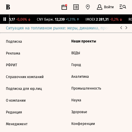
Войти
BI
115,17
-0,06%
↓
CNY Бирж.
12,239
+1,31%
↑
IMOEX
2 281,31
-0,2%
↓
RG
Ситуация на топливном рынке: меры, динамика, прогнозы
Выб
Наши проекты
Подписка
ВЕДЫ
Реклама
Город
РФРИТ
Аналитика
Справочник компаний
Промышленность
Подписка для юр.лиц
Наука
О компании
Здоровье
Редакция
Конференции
Менеджмент