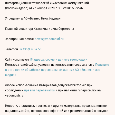
информационных технологий и массовых коммуникаций
(Роскомнадзор) от 27 ноября 2020 г. ЭЛ № ФС 77-79546
Учредитель: АО «Бизнес Ньюс Медиа»
Главный редактор: Казьмина Ирина Сергеевна
Электронная почта:
news@vedomosti.ru
Телефон:
+7 495 956-34-58
Сайт использует
IP адреса, cookie и данные геолокации
Пользователей сайта, условия использования содержатся в
Политике
в отношении обработки персональных данных АО «Бизнес Ньюс
Медиа»
Любое использование материалов допускается только при
соблюдении
правил перепечатки
и при наличии гиперссылки на
vedomosti.ru
Новости, аналитика, прогнозы и другие материалы, представленные
на данном сайте, не являются офертой или рекомендацией к покупке