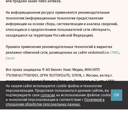
или продаже каких-либо активов.
На информационном ресурсе применяются рекомендательные
технологии (информационные технологии предоставления
информации на основе сбора, систематизации и анализа сведений,
относящихся к предпочтениям пользователей сети «Интернет»,
находящихся на территории Российской Федерации).
Правила применения рекомендательных технологий в виджетах
рекламно-обменной сети, размещенных на сайте vedomosti.ru:
СМИ2
,
24smi
Все права защищены © АО Бизнес Ньюс Медиа, ИНН/КПП
7712108141/771501001, ОГРН 1027739124775, 127018, г. Москва, вн.тер.г.
муниципальный округ Марьина Роща, ул. Полковая, д. 3, стр. 1 1999—
На нашем сайте используются cookie-файлы и технологии
2026
персонализации. Продолжая пользоваться данным сайтом, вы
ОК
подтверждаете свое
согласие
на использование файлов cookie
и технологий персонализации в соответствии с
Политикой в
отношении обработки персональных данных.