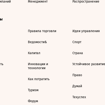
мпаний
Менеджмент
Распространение
ты
Правила торговли
Идеи управления
Ведомости&
Спорт
Капитал
Страна
ть
Инновации и
Устойчивое развити
технологии
Право
Как потратить
Думай
Туризм
Техуспех
Форум