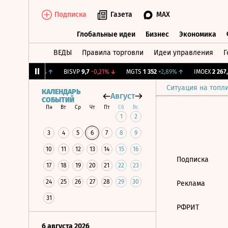
Подписка
Газета
MAX
Глобальные идеи
Бизнес
Экономика
ВЕДЫ
Правила торговли
Идеи управления
Г
Глобальные идеи
Бизнес
Экономик
.
12,045
+0,46%
↑
BISVP
9,7
-0,21%
↓
MGTS
1 352
+2,89%
↑
IMOEX
2 267,0
Ситуация на топл
КАЛЕНДАРЬ
Август
СОБЫТИЙ
Пн
Вт
Ср
Чт
Пт
Сб
Вс
1
2
3
4
5
6
7
8
9
10
11
12
13
14
15
16
Подписка
17
18
19
20
21
22
23
24
25
26
27
28
29
30
Реклама
31
РФРИТ
6 августа 2026