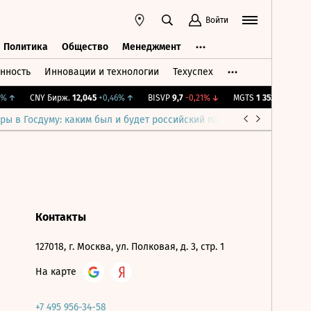
Войти
Политика
Общество
Менеджмент
нность
Инновации и технологии
Техуспех
ть
Политика
Общество
Менеджмент
%
↑
CNY Бирж.
12,045
+0,46%
↑
BISVP
9,7
-0,21%
↓
MGTS
1 352
+2,89%
↑
ры в Госдуму: каким был и будет российский парламент
Война н
Контакты
127018, г. Москва, ул. Полковая, д. 3, стр. 1
На карте
+7 495 956-34-58