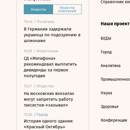
Справочник ко
Новости
Новости
компаний
10:46
/ Политика
Наши проек
В Германии задержали
украинца по подозрению в
ВЕДЫ
шпионаже
10:29
/ Инвестиции
Город
СД «Мегафона»
рекомендовал выплатить
Аналитика
дивиденды за первое
полугодие
Промышленнос
10:27
/ Общество
Наука
На московских вокзалах
могут запретить работу
таксистов-«зазывал»
Здоровье
10:26
/
Город
Конференции
История одного здания:
«Красный Октябрь»