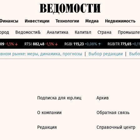
Финансы
Инвестиции
Технологии
Медиа
Недвижимость
ород
Ведомости&
Аналитика
Капитал
Страна
Промышле
а
Финансы
Инвестиции
Технологии
Медиа
Недвижимос
9
-1,5%
↓
RTSI
882,48
-1,5%
↓
RGBI
115,23
+0,08%
↑
RGBITR
775,65
+0,11
ивном рынке: меры, динамика, прогнозы
Выбор редакции
Выбо
Подписка для юр.лиц
Архив
О компании
Обратная связь
Редакция
Справочный центр