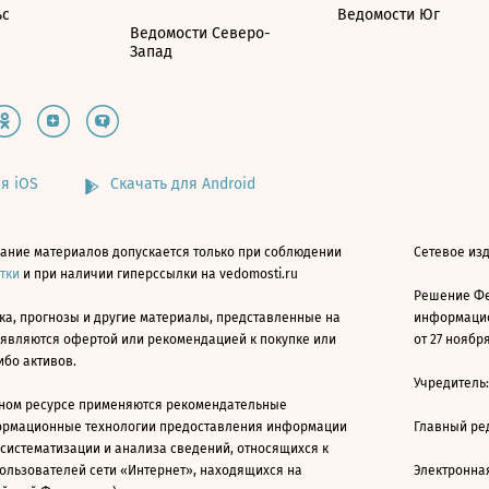
ьс
Ведомости Юг
Ведомости Северо-
Запад
я iOS
Скачать для Android
ание материалов допускается только при соблюдении
Сетевое изд
атки
и при наличии гиперссылки на vedomosti.ru
Решение Фе
ка, прогнозы и другие материалы, представленные на
информацио
 являются офертой или рекомендацией к покупке или
от 27 ноября
ибо активов.
Учредитель
ном ресурсе применяются рекомендательные
ормационные технологии предоставления информации
Главный ре
 систематизации и анализа сведений, относящихся к
ользователей сети «Интернет», находящихся на
Электронна