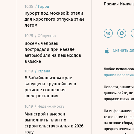
Премия Импул
10:25
/
Город
Курорт под Москвой: отели
для короткого отпуска этим
летом
10:25
/ Общество
Восемь человек
пострадали при наезде
Скачать дл
автомобиля на пешеходов
в Омске
Любое использов
10:19
/
Страна
правил перепеч
В Забайкальском крае
запущена крупнейшая в
Новости, аналити
регионе солнечная
данном сайте, не
электростанция
продаже каких-л
10:19
/ Недвижимость
На информацион
Минстрой намерен
технологии (инф
выполнить план по
на основе сбора,
строительству жилья в 2026
предпочтениям п
году