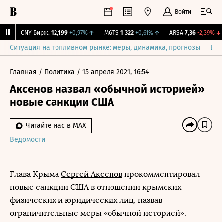
Войти
CNY Бирж.
12,199
+0,97%
↑
MGTS
1 322
+0,61%
↑
ARSA
7,36
-2,39%
↓
Ситуация на топливном рынке: меры, динамика, прогнозы
Выб
Главная
/
Политика
/
15 апреля 2021, 16:54
Аксенов назвал «обычной историей»
новые санкции США
Читайте нас в MAX
Ведомости
Глава Крыма
Сергей Аксенов
прокомментировал
новые санкции США в отношении крымских
физических и юридических лиц, назвав
ограничительные меры «обычной историей».