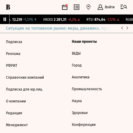
Войти
 Бирж.
12,239
+1,31%
↑
IMOEX
2 281,31
-0,2%
↓
RTSI
874,64
-1,12%
↓
RGBI
Ситуация на топливном рынке: меры, динамика, прогнозы
Выб
Наши проекты
Подписка
ВЕДЫ
Реклама
Город
РФРИТ
Аналитика
Справочник компаний
Промышленность
Подписка для юр.лиц
Наука
О компании
Здоровье
Редакция
Конференции
Менеджмент