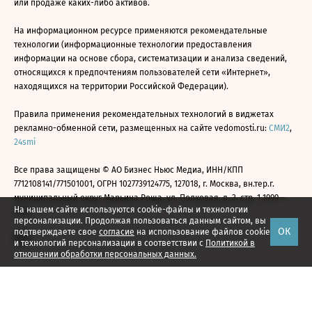
или продаже каких-либо активов.
На информационном ресурсе применяются рекомендательные
технологии (информационные технологии предоставления
информации на основе сбора, систематизации и анализа сведений,
относящихся к предпочтениям пользователей сети «Интернет»,
находящихся на территории Российской Федерации).
Правила применения рекомендательных технологий в виджетах
рекламно-обменной сети, размещенных на сайте vedomosti.ru:
СМИ2
,
24smi
Все права защищены © АО Бизнес Ньюс Медиа, ИНН/КПП
7712108141/771501001, ОГРН 1027739124775, 127018, г. Москва, вн.тер.г.
муниципальный округ Марьина Роща, ул. Полковая, д. 3, стр. 1 1999—
На нашем сайте используются cookie-файлы и технологии
2026
персонализации. Продолжая пользоваться данным сайтом, вы
ОК
подтверждаете свое
согласие
на использование файлов cookie
и технологий персонализации в соответствии с
Политикой в
отношении обработки персональных данных.