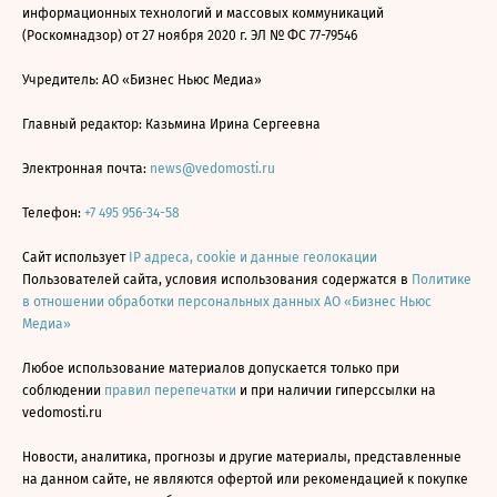
информационных технологий и массовых коммуникаций
(Роскомнадзор) от 27 ноября 2020 г. ЭЛ № ФС 77-79546
Учредитель: АО «Бизнес Ньюс Медиа»
Главный редактор: Казьмина Ирина Сергеевна
Электронная почта:
news@vedomosti.ru
Телефон:
+7 495 956-34-58
Сайт использует
IP адреса, cookie и данные геолокации
Пользователей сайта, условия использования содержатся в
Политике
в отношении обработки персональных данных АО «Бизнес Ньюс
Медиа»
Любое использование материалов допускается только при
соблюдении
правил перепечатки
и при наличии гиперссылки на
vedomosti.ru
Новости, аналитика, прогнозы и другие материалы, представленные
на данном сайте, не являются офертой или рекомендацией к покупке