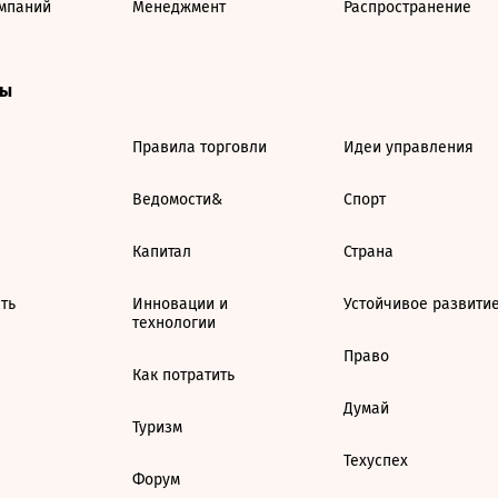
мпаний
Менеджмент
Распространение
ты
Правила торговли
Идеи управления
Ведомости&
Спорт
Капитал
Страна
ть
Инновации и
Устойчивое развити
технологии
Право
Как потратить
Думай
Туризм
Техуспех
Форум