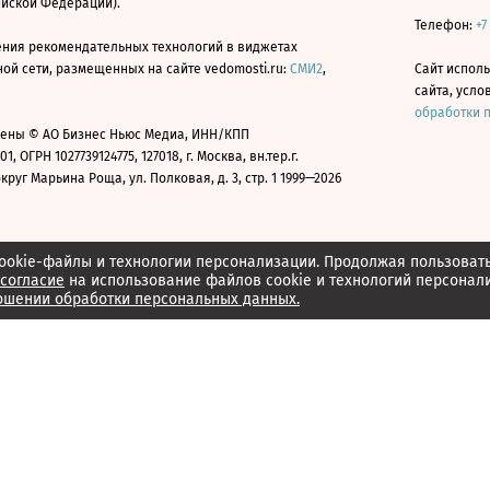
ийской Федерации).
Телефон:
+7
ния рекомендательных технологий в виджетах
й сети, размещенных на сайте vedomosti.ru:
СМИ2
,
Сайт испол
сайта, усл
обработки 
ены © АО Бизнес Ньюс Медиа, ИНН/КПП
01, ОГРН 1027739124775, 127018, г. Москва, вн.тер.г.
уг Марьина Роща, ул. Полковая, д. 3, стр. 1 1999—2026
ookie-файлы и технологии персонализации. Продолжая пользоват
согласие
на использование файлов cookie и технологий персонал
ошении обработки персональных данных.