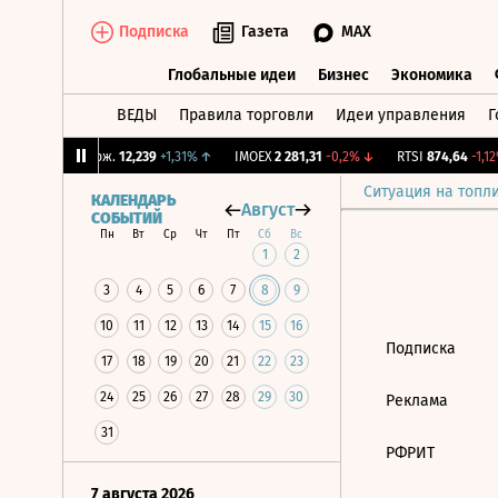
Подписка
Газета
MAX
Глобальные идеи
Бизнес
Экономика
ВЕДЫ
Правила торговли
Идеи управления
Г
Глобальные идеи
Бизнес
Экономик
%
↓
CNY Бирж.
12,239
+1,31%
↑
IMOEX
2 281,31
-0,2%
↓
RTSI
874,64
-1,12%
Ситуация на топл
КАЛЕНДАРЬ
Август
СОБЫТИЙ
Пн
Вт
Ср
Чт
Пт
Сб
Вс
1
2
3
4
5
6
7
8
9
10
11
12
13
14
15
16
Подписка
17
18
19
20
21
22
23
24
25
26
27
28
29
30
Реклама
31
РФРИТ
7 августа 2026