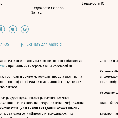
ьс
Ведомости Юг
Ведомости Северо-
Запад
я iOS
Скачать для Android
ание материалов допускается только при соблюдении
Сетевое изд
атки
и при наличии гиперссылки на vedomosti.ru
Решение Фе
ка, прогнозы и другие материалы, представленные на
информацио
 являются офертой или рекомендацией к покупке или
от 27 ноября
ибо активов.
Учредитель
ном ресурсе применяются рекомендательные
ормационные технологии предоставления информации
Главный ре
 систематизации и анализа сведений, относящихся к
ользователей сети «Интернет», находящихся на
Электронна