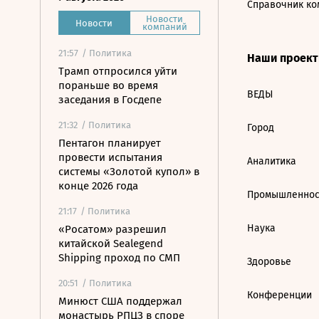
Справочник ко
Новости
Новости
компаний
21:57
/ Политика
Наши проек
Трамп отпросился уйти
пораньше во время
ВЕДЫ
заседания в Госдепе
21:32
/ Политика
Город
Пентагон планирует
провести испытания
Аналитика
системы «Золотой купол» в
конце 2026 года
Промышленнос
21:17
/ Политика
Наука
«Росатом» разрешил
китайской Sealegend
Shipping проход по СМП
Здоровье
20:51
/ Политика
Конференции
Минюст США поддержал
монастырь РПЦЗ в споре