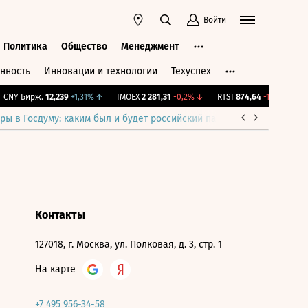
Войти
Политика
Общество
Менеджмент
нность
Инновации и технологии
Техуспех
ть
Политика
Общество
Менеджмент
CNY Бирж.
12,239
+1,31%
↑
IMOEX
2 281,31
-0,2%
↓
RTSI
874,64
-1,12%
↓
R
ры в Госдуму: каким был и будет российский парламент
Война н
Контакты
127018, г. Москва, ул. Полковая, д. 3, стр. 1
На карте
+7 495 956-34-58