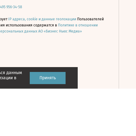
 495 956-34-58
ьзует
IP адреса, cookie и данные геолокации
Пользователей
овия использования содержатся в
Политике в отношении
персональных данных АО «Бизнес Ньюс Медиа»
ься данным
Принять
изации в