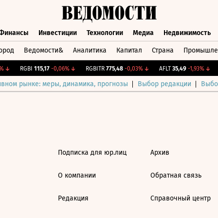
Финансы
Инвестиции
Технологии
Медиа
Недвижимость
ород
Ведомости&
Аналитика
Капитал
Страна
Промышле
а
Финансы
Инвестиции
Технологии
Медиа
Недвижимос
↓
RGBI
115,17
-0,06%
↓
RGBITR
775,48
-0,03%
↓
AFLT
35,49
-1,93%
↓
ивном рынке: меры, динамика, прогнозы
Выбор редакции
Выбо
Подписка для юр.лиц
Архив
О компании
Обратная связь
Редакция
Справочный центр