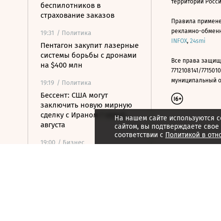
территории Росс
беспилотников в
страхование заказов
Правила примене
рекламно-обменно
19:31
/ Политика
INFOX
,
24smi
Пентагон закупит лазерные
системы борьбы с дронами
Все права защищ
на $400 млн
7712108141/7715010
муниципальный окр
19:19
/ Политика
Бессент: США могут
заключить новую мирную
сделку с Ираном 7 или 8
На нашем сайте используются c
августа
сайтом, вы подтверждаете свое
соответствии с
Политикой в отн
19:00
/ Бизнес
Аукцион по продаже
Рижского вокзала вновь не
состоялся
18:44
/ Политика
В Раде призвали Федорова
отправиться служить в ВСУ