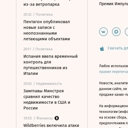
Премия Импул
из-за ветропарка
20:32
/ Политика
Пентагон опубликовал
новые записи с
неопознанными
летающими объектами
Скачать дл
20:11
/ Политика
Испания ввела временный
контроль для
Любое использов
путешественников из
правил перепеч
Италии
Новости, аналити
20:02
/ Недвижимость
данном сайте, не
Замглавы Минстроя
продаже каких-л
сравнил качество
недвижимости в США и
На информацион
России
технологии (инф
на основе сбора,
19:55
/ Финансы
предпочтениям п
Wildberries включила атаки